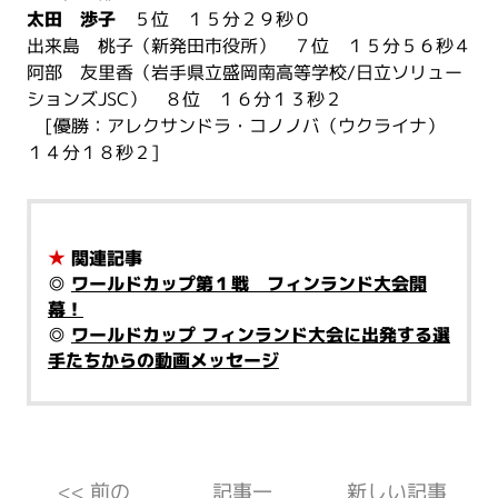
太田 渉子
５位 １５分２９秒０
出来島 桃子（新発田市役所） ７位 １５分５６秒４
阿部 友里香（岩手県立盛岡南高等学校/日立ソリュー
ションズJSC） ８位 １６分１３秒２
[優勝：アレクサンドラ・コノノバ（ウクライナ）
１４分１８秒２]
★
関連記事
◎
ワールドカップ第１戦 フィンランド大会開
幕！
◎
ワールドカップ フィンランド大会に出発する選
手たちからの動画メッセージ
<< 前の
記事一
新しい記事