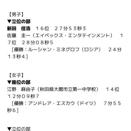
【男子】
▼立位の部
新田 佳浩
１６位 ２７分５３秒３
佐藤 圭一（エイベックス・エンタテインメント） １
７位 ２８分０８秒５
[優勝：ルーシャン・ミネグロフ（ロシア） ２４分
１３秒４]
【女子】
▼座位の部
江野 麻由子（秋田県大館市立第一中学校） １４位
１２分０９秒７
[優勝：アンドレア・エスカウ（ドイツ） ７分５５
秒６]
▼立位の部