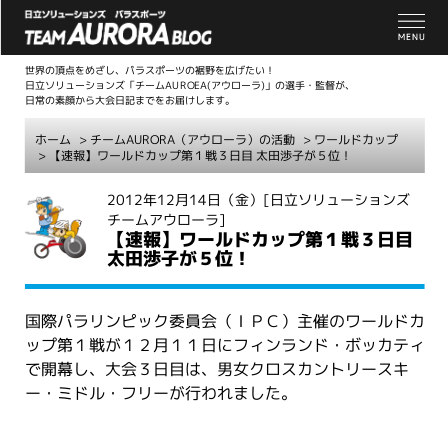
世界の頂点をめざし、パラスポーツの裾野を広げたい！
日立ソリューションズ「チームAUROEA(アウローラ)」の選手・監督が、
日常の素顔から大会日記までをお届けします。
ホーム
>
チームAURORA（アウローラ）の活動
>
ワールドカップ
> 【速報】ワールドカップ第１戦３日目 太田渉子が５位！
こ
2012年12月14日（金）
[日立ソリューションズ
チームアウローラ]
こ
【速報】ワールドカップ第１戦３日目
か
太田渉子が５位！
ら
本
文
国際パラリンピック委員会（ＩＰＣ）主催のワールドカ
ップ第１戦が１２月１１日にフィンランド・ボッカティ
で開幕し、大会３日目は、男女クロスカントリースキ
ー・ミドル・フリーが行われました。