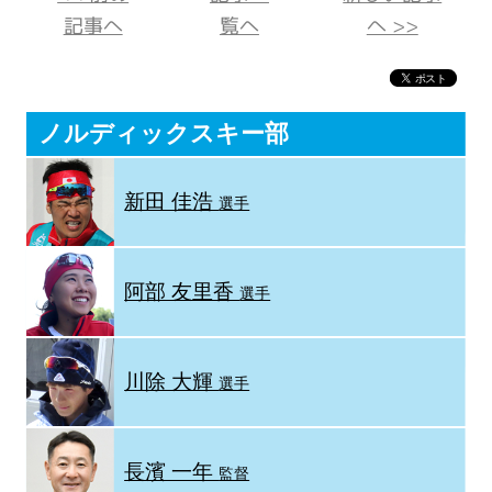
記事へ
覧へ
へ >>
ノルディックスキー部
新田 佳浩
選手
阿部 友里香
選手
川除 大輝
選手
長濱 一年
監督