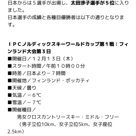
日本からは５選手が出場し、
太田渉子選手が５位
に入り
ました。
日本選手の成績と各種目優勝者は以下の通りとなりま
す。
ＩＰＣノルディックスキーワールドカップ第１戦：フィ
ンランド大会第３日
■開催日／１２月１３日（木）
■スタート時間／午前１０時００分
■時差／日本より－７時間
■開催地／フィンランド・ボッカティ
■天候／曇り
■気温／－６℃
■雪温／－７℃
■開催種目／
男女クロスカントリースキー・ミドル・フリー
（男子立位10km、女子立位5km、女子座位
2.5km）