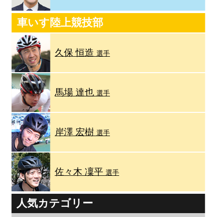
車いす陸上競技部
久保 恒造
選手
馬場 達也
選手
岸澤 宏樹
選手
佐々木 凜平
選手
人気カテゴリー