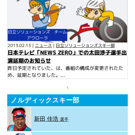
日立ソリューションズ チーム
アウローラ
2013.02.13 |
ニュース
|
日立ソリューションズスキー部
日本テレビ「NEWS ZERO」での太田渉子選手出
演延期のお知らせ
昨日予定されていた、は、番組の構成が変更されたた
め、延期となりました。...
1
ノルディックスキー部
新田 佳浩
選手