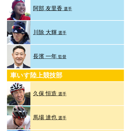
阿部 友里香
選手
川除 大輝
選手
長濱 一年
監督
車いす陸上競技部
久保 恒造
選手
馬場 達也
選手