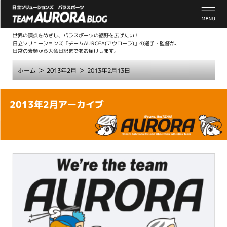
世界の頂点をめざし、パラスポーツの裾野を広げたい！
日立ソリューションズ「チームAUROEA(アウローラ)」の選手・監督が、
日常の素顔から大会日記までをお届けします。
>
>
ホーム
2013年2月
2013年2月13日
こ
2013年2月アーカイブ
こ
か
ら
本
文