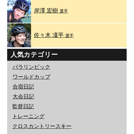
岸澤 宏樹
選手
佐々木 凜平
選手
人気カテゴリー
パラリンピック
ワールドカップ
合宿日記
大会日記
監督日記
トレーニング
クロスカントリースキー