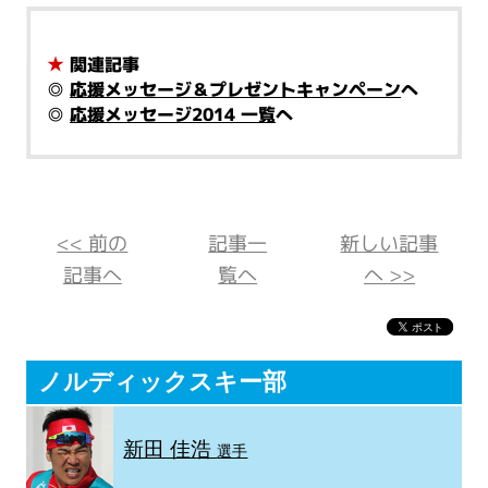
★
関連記事
◎
応援メッセージ＆プレゼントキャンペーン
へ
◎
応援メッセージ2014 一覧
へ
<< 前の
記事一
新しい記事
記事へ
覧へ
へ >>
ノルディックスキー部
新田 佳浩
選手