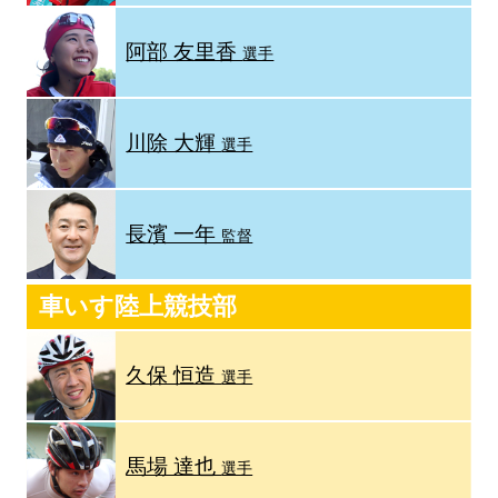
阿部 友里香
選手
川除 大輝
選手
長濱 一年
監督
車いす陸上競技部
久保 恒造
選手
馬場 達也
選手