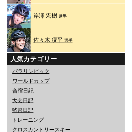
岸澤 宏樹
選手
佐々木 凜平
選手
人気カテゴリー
パラリンピック
ワールドカップ
合宿日記
大会日記
監督日記
トレーニング
クロスカントリースキー