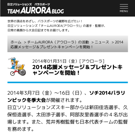
世界の頂点をめざし、パラスポーツの裾野を広げたい！
日立ソリューションズ「チームAUROEA(アウローラ)」の選手・監督が、
日常の素顔から大会日記までをお届けします。
ホーム
>
チームAURORA（アウローラ）の活動
>
ニュース
> 2014
応援メッセージ＆プレゼントキャンペーンを開始！
こ
2014年01月31日（金）
[アウローラ]
2014応援メッセージ＆プレゼントキ
こ
ャンペーンを開始！
か
ら
本
2014年3月7日（金）～16日（日）、
ソチ2014パラリ
文
ンピック冬季大会
が開催されます。
日立ソリューションズスキー部からは新田佳浩選手、久
保恒造選手、太田渉子選手、阿部友里香選手の４名が出
場します。また、荒井秀樹監督も日本代表チームの監督
を務めます。