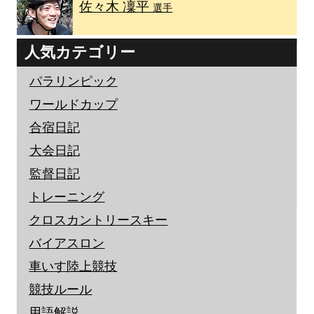
佐々木 凜平
選手
人気カテゴリー
パラリンピック
ワールドカップ
合宿日記
大会日記
監督日記
トレーニング
クロスカントリースキー
バイアスロン
車いす陸上競技
競技ルール
用語解説