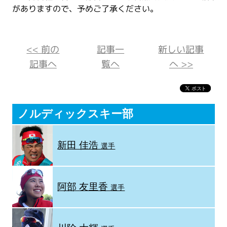
がありますので、予めご了承ください。
<< 前の
記事一
新しい記事
記事へ
覧へ
へ >>
ノルディックスキー部
新田 佳浩
選手
阿部 友里香
選手