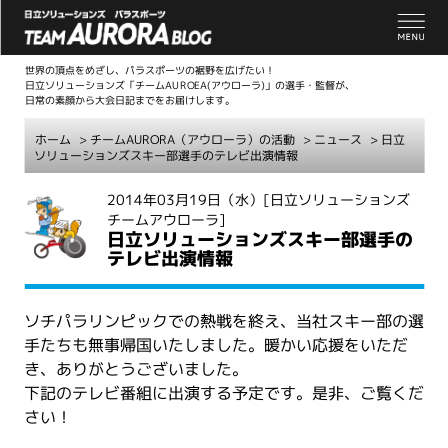
世界の頂点をめざし、パラスポーツの裾野を広げたい！
日立ソリューションズ「チームAUROEA(アウローラ)」の選手・監督が、
日常の素顔から大会日記までをお届けします。
ホーム
>
チームAURORA（アウローラ）の活動
>
ニュース
> 日立
ソリューションズスキー部選手のテレビ出演情報
こ
2014年03月19日（水）
[日立ソリューションズ
チームアウローラ]
こ
日立ソリューションズスキー部選手の
か
テレビ出演情報
ら
本
文
ソチパラリンピックでの熱戦を終え、当社スキー部の選
手たちも無事帰国いたしました。暖かい応援をいただ
き、ありがとうございました。
下記のテレビ番組に出演する予定です。是非、ご覧くだ
さい！