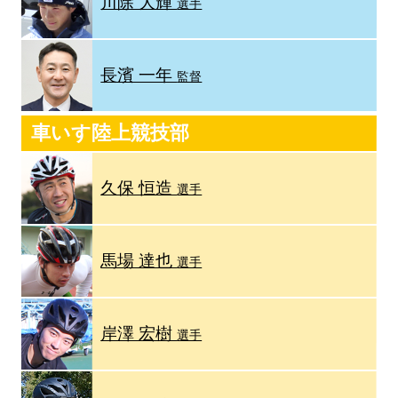
川除 大輝
選手
長濱 一年
監督
車いす陸上競技部
久保 恒造
選手
馬場 達也
選手
岸澤 宏樹
選手