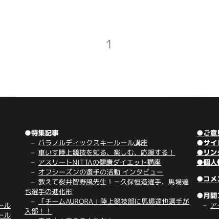
1
●特集記事
●ご意
パラノルディックスキールール講座
●サイ
車いす陸上競技を知る、楽しむ、応援する！
●リン
アスリートNITTAの健康ダイエット講座
●個人
オフシーズンの選手の活動 インタビュー
●コメ
教えて桜井智野風先生！－久保恒造選手、馬場達
也選手の進化形
●月間
「チームAURORA」陸上競技部に馬場達也選手が
ール
ア
入部！！
ール