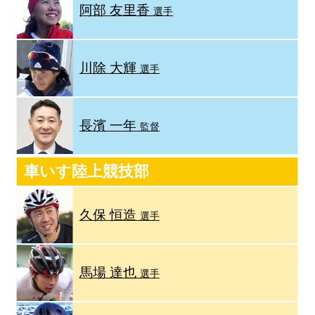
阿部 友里香
選手
川除 大輝
選手
長濱 一年
監督
車いす陸上競技部
久保 恒造
選手
馬場 達也
選手