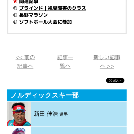
★
関連記事
◎
ブラインド｜視覚障害のクラス
◎
長野マラソン
◎
ソフトボール大会に参加
<< 前の
記事一
新しい記事
記事へ
覧へ
へ >>
ノルディックスキー部
新田 佳浩
選手