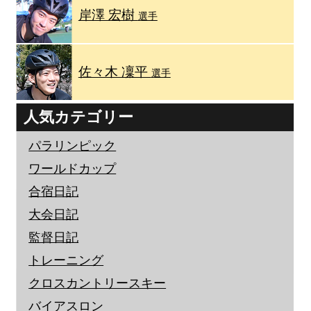
岸澤 宏樹
選手
佐々木 凜平
選手
人気カテゴリー
パラリンピック
ワールドカップ
合宿日記
大会日記
監督日記
トレーニング
クロスカントリースキー
バイアスロン