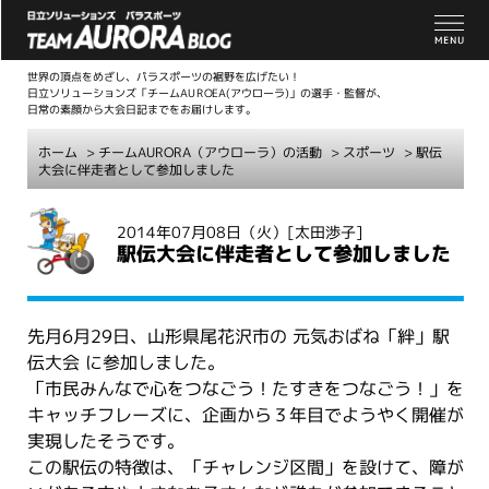
世界の頂点をめざし、パラスポーツの裾野を広げたい！
日立ソリューションズ「チームAUROEA(アウローラ)」の選手・監督が、
日常の素顔から大会日記までをお届けします。
ホーム
>
チームAURORA（アウローラ）の活動
>
スポーツ
> 駅伝
大会に伴走者として参加しました
こ
2014年07月08日（火）
[太田渉子]
こ
駅伝大会に伴走者として参加しました
か
ら
本
先月6月29日、山形県尾花沢市の 元気おばね「絆」駅
文
伝大会 に参加しました。
「市民みんなで心をつなごう！たすきをつなごう！」を
キャッチフレーズに、企画から３年目でようやく開催が
実現したそうです。
この駅伝の特徴は、「チャレンジ区間」を設けて、障が