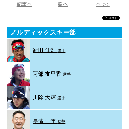
記事へ
覧へ
へ >>
ノルディックスキー部
新田 佳浩
選手
阿部 友里香
選手
川除 大輝
選手
長濱 一年
監督