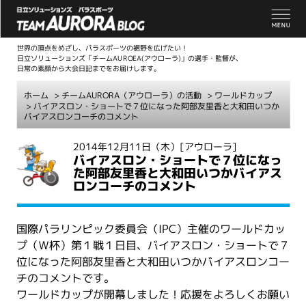
世界の頂点をめざし、パラスポーツの裾野を広げたい！
日立ソリューションズ「チームAUROEA(アウローラ)」の選手・監督が、
日常の素顔から大会日記までをお届けします。
ホーム
>
チームAURORA（アウローラ）の活動
>
ワールドカップ
> バイアスロン・ショートで７位になった阿部友里香と大和田いつか
バイアスロンコーチのコメント
こ
2014年12月11日（木）
[アウローラ]
バイアスロン・ショートで７位になっ
こ
た阿部友里香と大和田いつかバイアス
か
ロンコーチのコメント
ら
本
文
国際パラリンピック委員会（IPC）主催のワールドカッ
プ（Ｗ杯）第１戦１日目、バイアスロン・ショートで７
位になった阿部友里香と大和田いつかバイアスロンコー
チのコメントです。
ワールドカップが開幕しました！応援をよろしくお願い