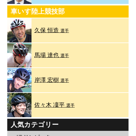
車いす陸上競技部
久保 恒造
選手
馬場 達也
選手
岸澤 宏樹
選手
佐々木 凜平
選手
人気カテゴリー