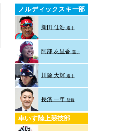
ノルディックスキー部
新田 佳浩
選手
阿部 友里香
選手
川除 大輝
選手
長濱 一年
監督
車いす陸上競技部