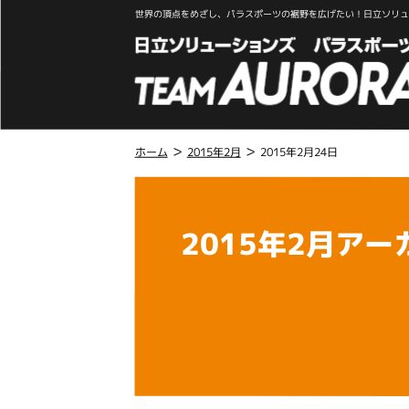
世界の頂点をめざし、パラスポーツの裾野を広げたい！日立ソリュー
>
>
ホーム
2015年2月
2015年2月24日
こ
こ
か
2015年2月アー
ら
本
文