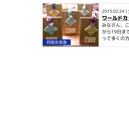
2015.02.24 |
ワールドカ
みなさん、こ
から19日ま
って多くの方々
阿部友里香