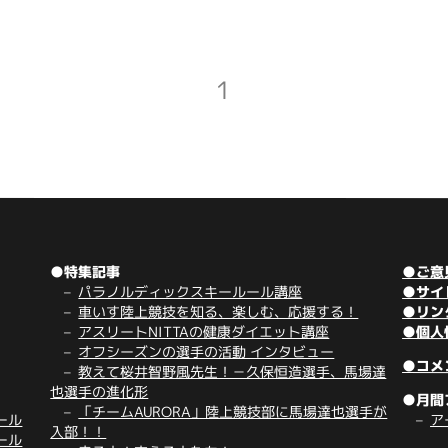
1
●特集記事
●ご意
パラノルディックスキールール講座
●サイ
車いす陸上競技を知る、楽しむ、応援する！
●リン
アスリートNITTAの健康ダイエット講座
●個人
オフシーズンの選手の活動 インタビュー
●コメ
教えて桜井智野風先生！－久保恒造選手、馬場達
也選手の進化形
●月間
「チームAURORA」陸上競技部に馬場達也選手が
ール
ア
入部！！
ール