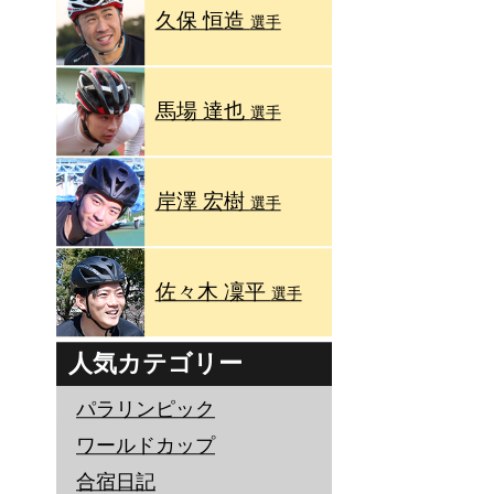
久保 恒造
選手
馬場 達也
選手
岸澤 宏樹
選手
佐々木 凜平
選手
人気カテゴリー
パラリンピック
ワールドカップ
合宿日記