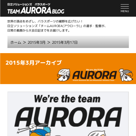
世界の頂点をめざし、パラスポーツの裾野を広げたい！
日立ソリューションズ「チームAUROEA(アウローラ)」の選手・監督が、
日常の素顔から大会日記までをお届けします。
>
>
ホーム
2015年3月
2015年3月17日
こ
2015年3月アーカイブ
こ
か
ら
本
文