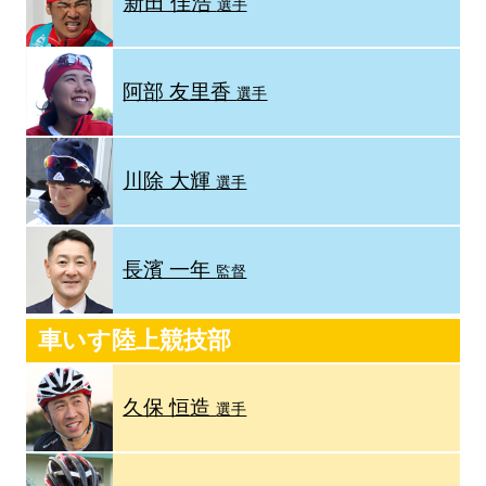
新田 佳浩
選手
阿部 友里香
選手
川除 大輝
選手
長濱 一年
監督
車いす陸上競技部
久保 恒造
選手