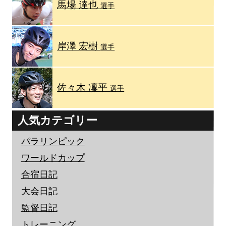
馬場 達也
選手
岸澤 宏樹
選手
佐々木 凜平
選手
人気カテゴリー
パラリンピック
ワールドカップ
合宿日記
大会日記
監督日記
トレーニング