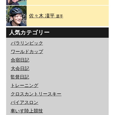
佐々木 凜平
選手
人気カテゴリー
パラリンピック
ワールドカップ
合宿日記
大会日記
監督日記
トレーニング
クロスカントリースキー
バイアスロン
車いす陸上競技