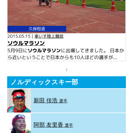
久保恒造
2015.05.15 |
車いす陸上競技
ソウルマラソン
5月9日に
ソウルマラソン
に出場してきました。 日本か
ら近いということで日本からも10人ほどの選手が...
1
ノルディックスキー部
新田 佳浩
選手
阿部 友里香
選手