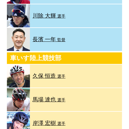
川除 大輝
選手
長濱 一年
監督
車いす陸上競技部
久保 恒造
選手
馬場 達也
選手
岸澤 宏樹
選手