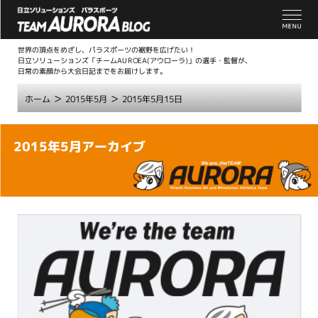
世界の頂点をめざし、パラスポーツの裾野を広げたい！
日立ソリューションズ「チームAUROEA(アウローラ)」の選手・監督が、
日常の素顔から大会日記までをお届けします。
>
>
ホーム
2015年5月
2015年5月15日
こ
2015年5月アーカイブ
こ
か
ら
本
文