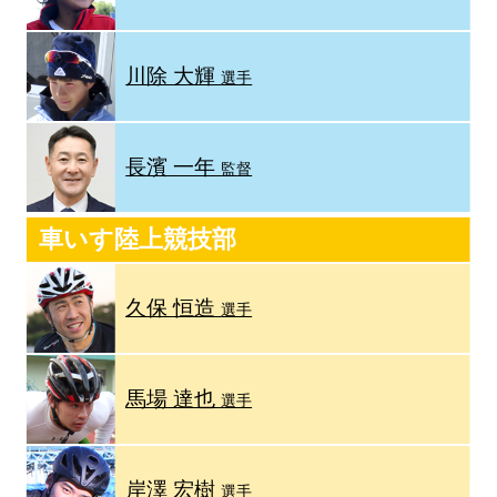
川除 大輝
選手
長濱 一年
監督
車いす陸上競技部
久保 恒造
選手
馬場 達也
選手
岸澤 宏樹
選手