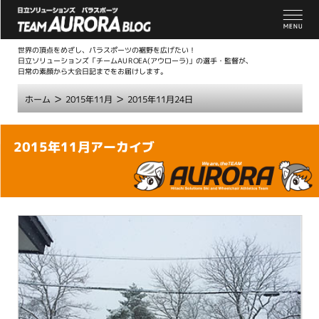
世界の頂点をめざし、パラスポーツの裾野を広げたい！
日立ソリューションズ「チームAUROEA(アウローラ)」の選手・監督が、
日常の素顔から大会日記までをお届けします。
>
>
ホーム
2015年11月
2015年11月24日
こ
2015年11月アーカイブ
こ
か
ら
本
文