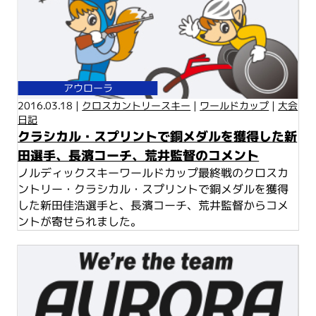
アウローラ
2016.03.18 |
クロスカントリースキー
|
ワールドカップ
|
大会
日記
クラシカル・スプリントで銅メダルを獲得した新
田選手、長濱コーチ、荒井監督のコメント
ノルディックスキーワールドカップ最終戦のクロスカ
ントリー・クラシカル・スプリントで銅メダルを獲得
した新田佳浩選手と、長濱コーチ、荒井監督からコメ
ントが寄せられました。