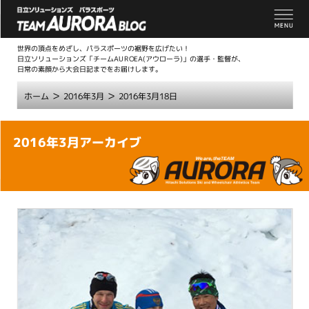
世界の頂点をめざし、パラスポーツの裾野を広げたい！
日立ソリューションズ「チームAUROEA(アウローラ)」の選手・監督が、
日常の素顔から大会日記までをお届けします。
>
>
ホーム
2016年3月
2016年3月18日
こ
2016年3月アーカイブ
こ
か
ら
本
文