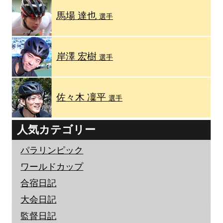
馬場 達也
選手
岸澤 宏樹
選手
佐々木 凜平
選手
人気カテゴリー
パラリンピック
ワールドカップ
合宿日記
大会日記
監督日記