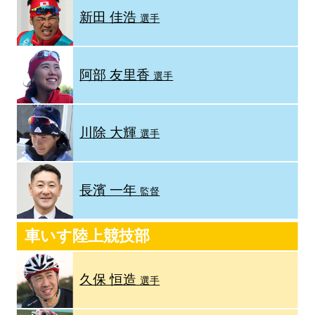
新田 佳浩
選手
阿部 友里香
選手
川除 大輝
選手
長濱 一年
監督
車いす陸上競技部
久保 恒造
選手