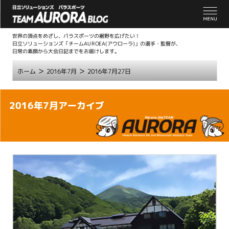
世界の頂点をめざし、パラスポーツの裾野を広げたい！
日立ソリューションズ「チームAUROEA(アウローラ)」の選手・監督が、
日常の素顔から大会日記までをお届けします。
>
>
ホーム
2016年7月
2016年7月27日
こ
2016年7月アーカイブ
こ
か
ら
本
文