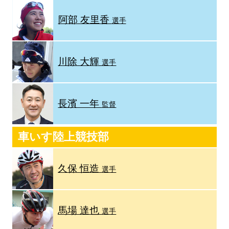
阿部 友里香
選手
川除 大輝
選手
長濱 一年
監督
車いす陸上競技部
久保 恒造
選手
馬場 達也
選手