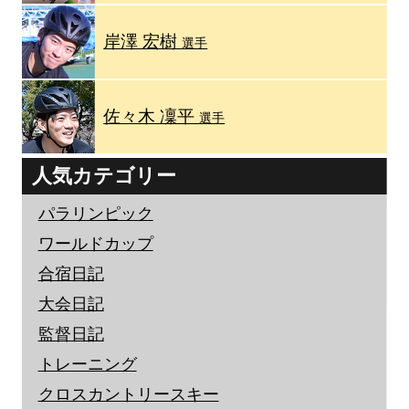
岸澤 宏樹
選手
佐々木 凜平
選手
人気カテゴリー
パラリンピック
ワールドカップ
合宿日記
大会日記
監督日記
トレーニング
クロスカントリースキー