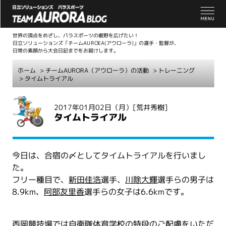
世界の頂点をめざし、パラスポーツの裾野を広げたい！
日立ソリューションズ「チームAUROEA(アウローラ)」の選手・監督が、
日常の素顔から大会日記までをお届けします。
ホーム
>
チームAURORA（アウローラ）の活動
>
トレーニング
> タイムトライアル
こ
2017年01月02日（月）
[荒井秀樹]
こ
タイムトライアル
か
ら
本
今日は、合宿の〆としてタイムトライアルを行いまし
文
た。
フリー種目で、
新田佳浩
選手、
川除大輝
選手らの男子は
8.9km、
阿部友里香
選手らの女子は6.6kmです。
西岡競技場では自衛隊体育学校の特段のご配慮をいただ