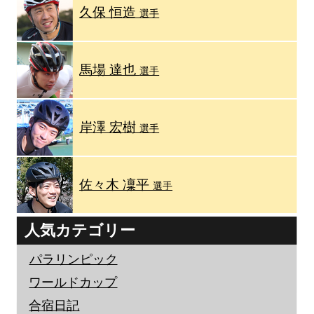
久保 恒造
選手
馬場 達也
選手
岸澤 宏樹
選手
佐々木 凜平
選手
人気カテゴリー
パラリンピック
ワールドカップ
合宿日記