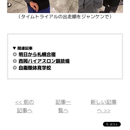
（タイムトライアルの出走順をジャンケンで）
▼ 関連記事
◎
明日から札幌合宿
◎
西岡バイアスロン競技場
◎
自衛隊体育学校
<< 前の
記事一
新しい記事
記事へ
覧へ
へ >>