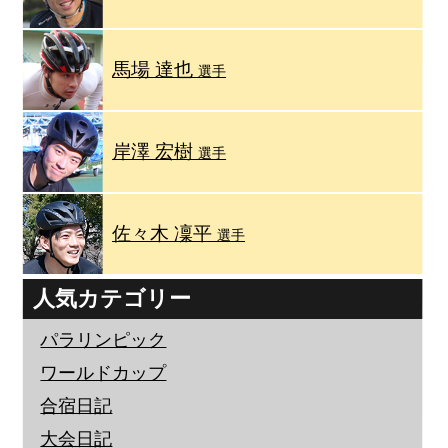
馬場 達也
選手
岸澤 宏樹
選手
佐々木 凜平
選手
人気カテゴリー
パラリンピック
ワールドカップ
合宿日記
大会日記