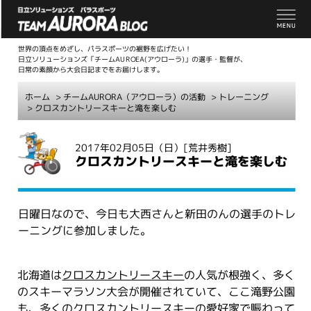
世界の頂点をめざし、パラスポーツの裾野を広げたい！
日立ソリューションズ「チームAUROEA(アウローラ)」の選手・監督が、
日常の素顔から大会日記までをお届けします。
ホーム
>
チームAURORA（アウローラ）の活動
>
トレーニング
> クロスカントリースキーと滝を楽しむ
こ
2017年02月05日（日）
[荒井秀樹]
こ
クロスカントリースキーと滝を楽しむ
か
ら
本
日曜日なので、今日も大西さんと新田のんの選手のトレ
文
ーニングに参加しました。
北海道は
クロスカントリースキー
の人気が根強く、多く
のスキーマラソン大会が開催されていて、ここ滝野公園
も、多くのクロスカントリースキーの愛好家で賑わって