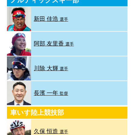
ノルディックスキー部
新田 佳浩
選手
阿部 友里香
選手
川除 大輝
選手
長濱 一年
監督
車いす陸上競技部
久保 恒造
選手