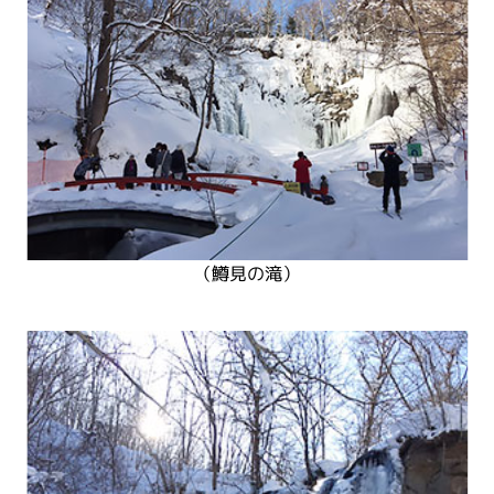
（鱒見の滝）