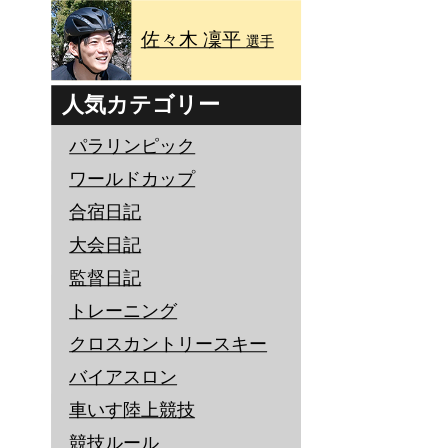
佐々木 凜平
選手
人気カテゴリー
パラリンピック
ワールドカップ
合宿日記
大会日記
監督日記
トレーニング
クロスカントリースキー
バイアスロン
車いす陸上競技
競技ルール