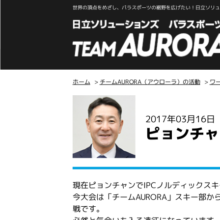
世界の頂点をめざし、パラスポーツの裾野を広げたい！日立ソリュー
ホーム
>
チームAURORA（アウローラ）の活動
>
ワ
こ
こ
2017年03月16
か
ピョンチャ
ら
本
文
現在ピョンチャンでIPCノルディックス
今大会は「チームAURORA」スキー部
戦です。