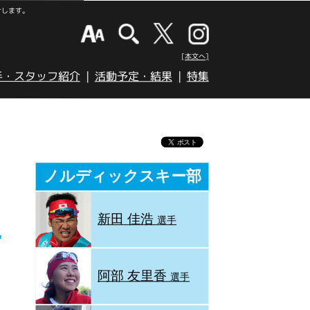
けします。
[本文へ]
手・スタッフ紹介
活動予定・結果
特集
ノルディックスキー部
新田 佳浩
選手
阿部 友里香
選手