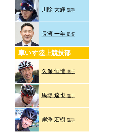
川除 大輝
選手
長濱 一年
監督
車いす陸上競技部
久保 恒造
選手
馬場 達也
選手
岸澤 宏樹
選手