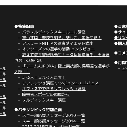
●特集記事
●ご意
パラノルディックスキールール講座
●サイ
車いす陸上競技を知る、楽しむ、応援する！
●リン
アスリートNITTAの健康ダイエット講座
●個人
オフシーズンの選手の活動 インタビュー
●コメ
教えて桜井智野風先生！－久保恒造選手、馬場達
也選手の進化形
●月間
「チームAURORA」陸上競技部に馬場達也選手が
ール
ア
入部！！
ール
走る人！支える人たち！
ール
リフレッシュ講座 ワンポイントアドバイス
ール
オフィスでできるリフレッシュ講座
障害者スポーツの現場から
ール
ノルディックスキー講座
ール
ール
●パラリンピック特別企画
ール
スキー部応援メッセージ2010 一覧
スキー部応援メッセージ2014 一覧
2017-2018応援メッセージ一覧