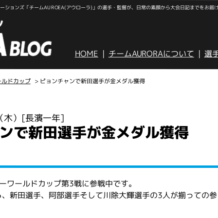
ションズ「チームAUROEA(アウローラ)」の選手・監督が、日常の素顔から大会日記までをお届
HOME
チームAURORAについて
選
ールドカップ
> ピョンチャンで新田選手が金メダル獲得
日（木）
[長濱一年]
ンで新田選手が金メダル獲得
キーワールドカップ第3戦に参戦中です。
から、新田選手、阿部選手そして川除大輝選手の3人が揃っての参