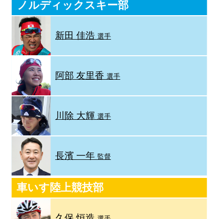
ノルディックスキー部
新田 佳浩
選手
阿部 友里香
選手
川除 大輝
選手
長濱 一年
監督
車いす陸上競技部
久保 恒造
選手