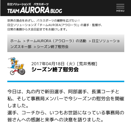
世界の頂点をめざし、パラスポーツの裾野を広げたい！
日立ソリューションズ「チームAUROEA(アウローラ)」の選手・監督が、
日常の素顔から大会日記までをお届けします。
ホーム
>
チームAURORA（アウローラ）の活動
>
日立ソリューショ
ンズスキー部
> シーズン終了慰労会
こ
2017年04月18日（火）
[荒井秀樹]
こ
シーズン終了慰労会
か
ら
本
今日は、丸の内で新田選手、阿部選手、長濱コーチと
文
私、そして事務局メンバーで今シーズンの慰労会を開催
しました。
選手、コーチから、いつもお世話になっている事務局の
皆さんへの感謝と来季への決意を語りました。