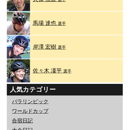
馬場 達也
選手
岸澤 宏樹
選手
佐々木 凜平
選手
人気カテゴリー
パラリンピック
ワールドカップ
合宿日記