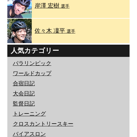
岸澤 宏樹
選手
佐々木 凜平
選手
人気カテゴリー
パラリンピック
ワールドカップ
合宿日記
大会日記
監督日記
トレーニング
クロスカントリースキー
バイアスロン