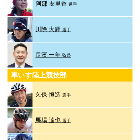
阿部 友里香
選手
川除 大輝
選手
長濱 一年
監督
車いす陸上競技部
久保 恒造
選手
馬場 達也
選手