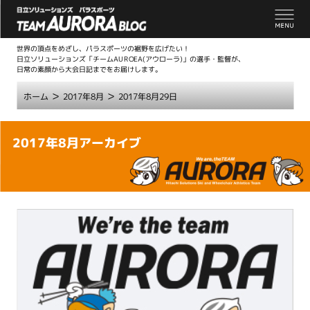
世界の頂点をめざし、パラスポーツの裾野を広げたい！
日立ソリューションズ「チームAUROEA(アウローラ)」の選手・監督が、
日常の素顔から大会日記までをお届けします。
>
>
ホーム
2017年8月
2017年8月29日
こ
2017年8月アーカイブ
こ
か
ら
本
文