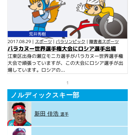
荒井秀樹
2017.08.29 |
スポーツ
|
パラリンピック
|
障害者スポーツ
パラカヌー世界選手権大会にロシア選手出場
江東区出身の瀬立モニカ選手がパラカヌー世界選手権
大会で頑張っていますが、この大会にロシア選手が出
場しています。ロシアの...
1
ノルディックスキー部
新田 佳浩
選手