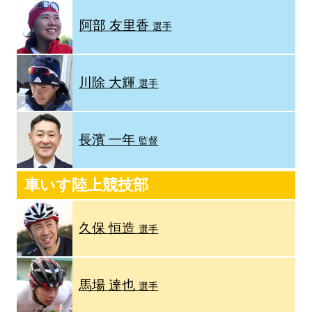
阿部 友里香
選手
川除 大輝
選手
長濱 一年
監督
車いす陸上競技部
久保 恒造
選手
馬場 達也
選手