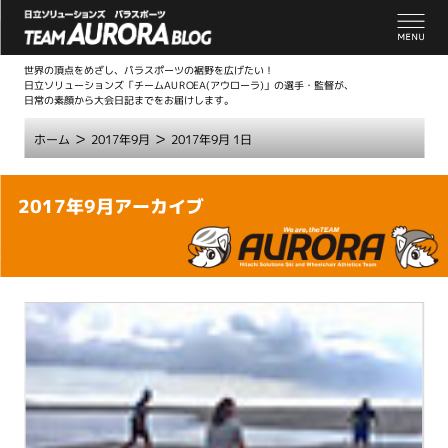
世界の頂点をめざし、パラスポーツの裾野を広げたい！
日立ソリューションズ「チームAUROEA(アウローラ)」の選手・監督が、
日常の素顔から大会日記までをお届けします。
>
>
ホーム
2017年9月
2017年9月 1日
こ
2017年9月アーカイブ
こ
か
ら
本
文