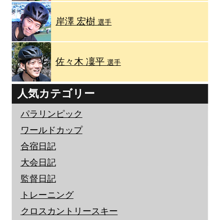
岸澤 宏樹
選手
佐々木 凜平
選手
人気カテゴリー
パラリンピック
ワールドカップ
合宿日記
大会日記
監督日記
トレーニング
クロスカントリースキー