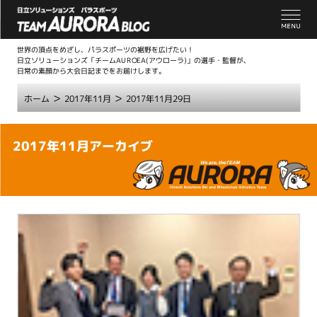
世界の頂点をめざし、パラスポーツの裾野を広げたい！
日立ソリューションズ「チームAUROEA(アウローラ)」の選手・監督が、
日常の素顔から大会日記までをお届けします。
>
>
ホーム
2017年11月
2017年11月29日
こ
2017年11月アーカイブ
こ
か
ら
本
文