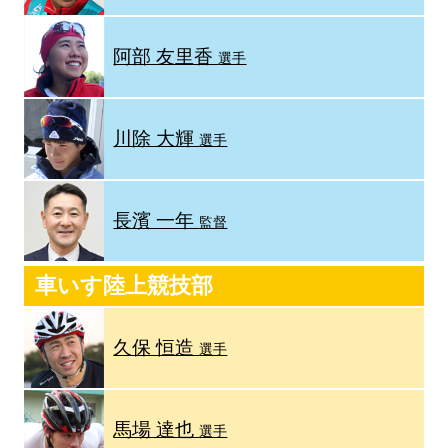
阿部 友里香
選手
川除 大輝
選手
長濱 一年
監督
車いす陸上競技部
久保 恒造
選手
馬場 達也
選手