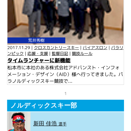
荒井秀樹
2017.11.29 |
クロスカントリースキー
|
バイアスロン
|
パラリ
ンピック
|
応援・支援
|
監督日記
|
競技ルール
タイムランチャーに新機能
松本市に本社のある株式会社アドバンスト・インフォ
メーション・デザイン（AID）様へ行ってきました。パ
ラノルディックスキー競技で...
1
ノルディックスキー部
新田 佳浩
選手