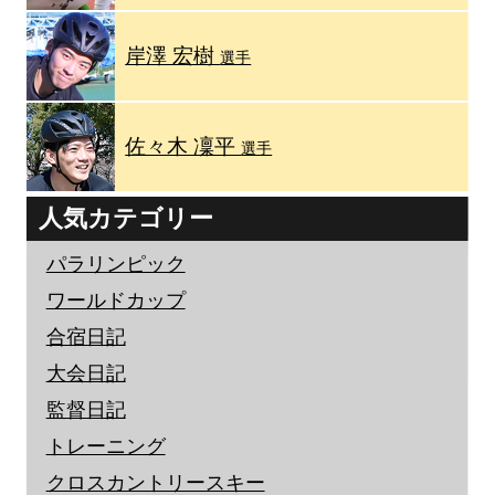
岸澤 宏樹
選手
佐々木 凜平
選手
人気カテゴリー
パラリンピック
ワールドカップ
合宿日記
大会日記
監督日記
トレーニング
クロスカントリースキー