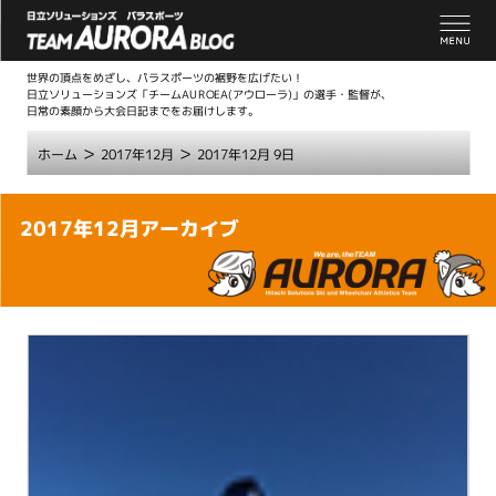
世界の頂点をめざし、パラスポーツの裾野を広げたい！
日立ソリューションズ「チームAUROEA(アウローラ)」の選手・監督が、
日常の素顔から大会日記までをお届けします。
>
>
ホーム
2017年12月
2017年12月 9日
こ
2017年12月アーカイブ
こ
か
ら
本
文