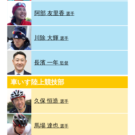
阿部 友里香
選手
川除 大輝
選手
長濱 一年
監督
車いす陸上競技部
久保 恒造
選手
馬場 達也
選手