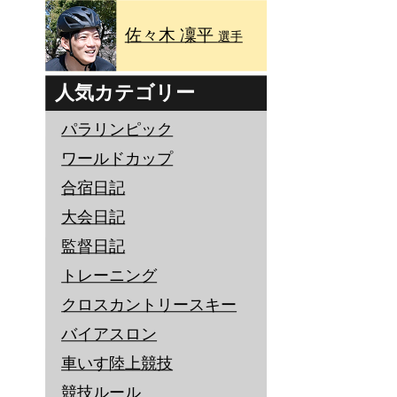
佐々木 凜平
選手
人気カテゴリー
パラリンピック
ワールドカップ
合宿日記
大会日記
監督日記
トレーニング
クロスカントリースキー
バイアスロン
車いす陸上競技
競技ルール