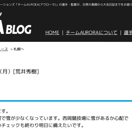
ションズ「チームAUROEA(アウローラ)」の選手・監督が、日常の素顔から大会日記までをお届
HOME
チームAURORAについて
選
ュース
> 札幌へ
日（月）
[荒井秀樹]
ます。
響で雪が少なくなっています。西岡競技場に雪があるか心配で
のチェックも終わり明日に備えたいです。