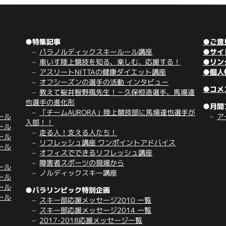
●特集記事
●ご意
パラノルディックスキールール講座
●サイ
車いす陸上競技を知る、楽しむ、応援する！
●リン
アスリートNITTAの健康ダイエット講座
●個人
オフシーズンの選手の活動 インタビュー
●コメ
教えて桜井智野風先生！－久保恒造選手、馬場達
也選手の進化形
●月間
「チームAURORA」陸上競技部に馬場達也選手が
ール
ア
入部！！
ール
走る人！支える人たち！
ール
リフレッシュ講座 ワンポイントアドバイス
ール
オフィスでできるリフレッシュ講座
障害者スポーツの現場から
ール
ノルディックスキー講座
ール
ール
●パラリンピック特別企画
ール
スキー部応援メッセージ2010 一覧
スキー部応援メッセージ2014 一覧
2017-2018応援メッセージ一覧