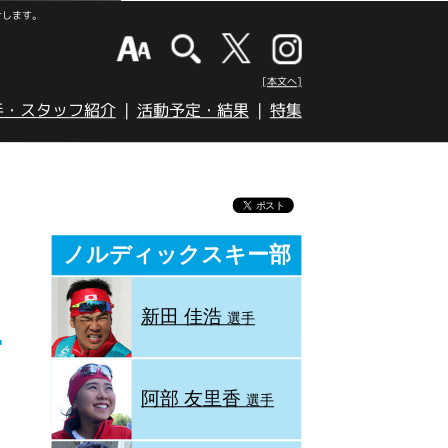
けします。
[本文へ]
手・スタッフ紹介
活動予定・結果
特集
ノルディックスキー部
新田 佳浩
選手
阿部 友里香
選手