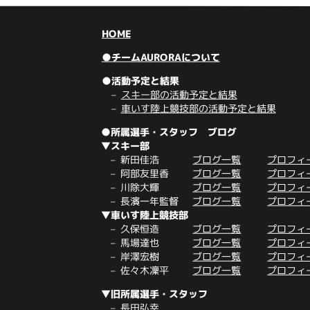
HOME
●チームAURORAについて
●活動予定と結果
スキー部の活動予定と結果
車いす陸上競技部の活動予定と結果
●所属選手・スタッフ ブログ
▼スキー部
新田佳浩
ブログ一覧
プロフィ
阿部友里香
ブログ一覧
プロフィ
川除大輝
ブログ一覧
プロフィ
長濱一年監督
ブログ一覧
プロフィ
▼車いす陸上競技部
久保恒造
ブログ一覧
プロフィ
馬場達也
ブログ一覧
プロフィ
岸澤宏樹
ブログ一覧
プロフィ
佐々木凜平
ブログ一覧
プロフィ
▼旧所属選手・スタッフ
長田弘幸