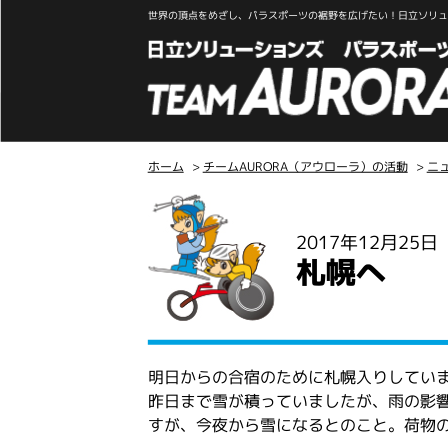
世界の頂点をめざし、パラスポーツの裾野を広げたい！日立ソリュー
ホーム
>
チームAURORA（アウローラ）の活動
>
ニ
こ
こ
2017年12月25
か
札幌へ
ら
本
文
明日からの合宿のために札幌入りしてい
昨日まで雪が積っていましたが、雨の影
すが、今夜から雪になるとのこと。荷物