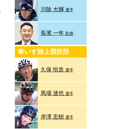
川除 大輝
選手
が
長濱 一年
監督
車いす陸上競技部
久保 恒造
選手
馬場 達也
選手
岸澤 宏樹
選手