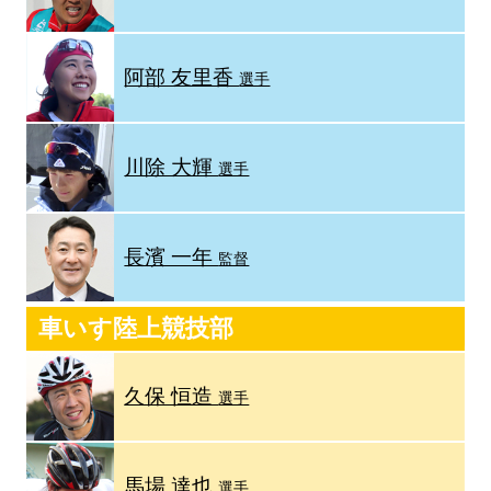
阿部 友里香
選手
川除 大輝
選手
長濱 一年
監督
車いす陸上競技部
久保 恒造
選手
馬場 達也
選手