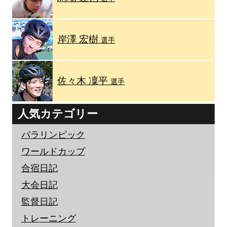
岸澤 宏樹
選手
佐々木 凜平
選手
人気カテゴリー
パラリンピック
ワールドカップ
合宿日記
大会日記
監督日記
トレーニング