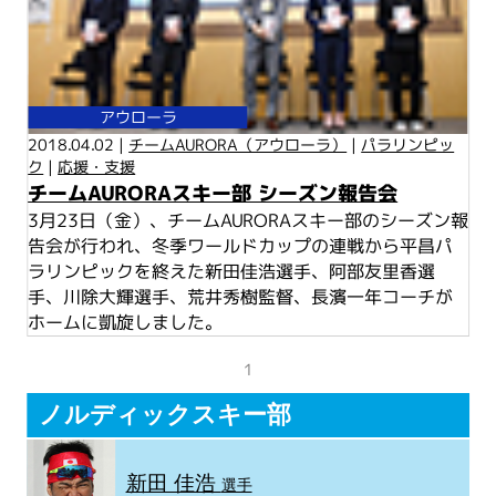
アウローラ
2018.04.02 |
チームAURORA（アウローラ）
|
パラリンピッ
ク
|
応援・支援
チームAURORAスキー部 シーズン報告会
3月23日（金）、チームAURORAスキー部のシーズン報
告会が行われ、冬季ワールドカップの連戦から平昌パ
ラリンピックを終えた新田佳浩選手、阿部友里香選
手、川除大輝選手、荒井秀樹監督、長濱一年コーチが
ホームに凱旋しました。
1
ノルディックスキー部
新田 佳浩
選手