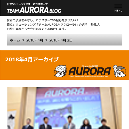
世界の頂点をめざし、パラスポーツの裾野を広げたい！
日立ソリューションズ「チームAUROEA(アウローラ)」の選手・監督が、
日常の素顔から大会日記までをお届けします。
>
>
ホーム
2018年4月
2018年4月 2日
こ
2018年4月アーカイブ
こ
か
ら
本
文