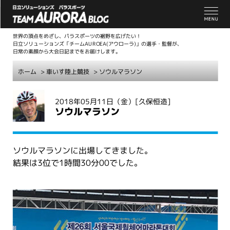
世界の頂点をめざし、パラスポーツの裾野を広げたい！
日立ソリューションズ「チームAUROEA(アウローラ)」の選手・監督が、
日常の素顔から大会日記までをお届けします。
ホーム
>
車いす陸上競技
> ソウルマラソン
こ
2018年05月11日（金）
[久保恒造]
こ
ソウルマラソン
か
ら
本
ソウルマラソンに出場してきました。
文
結果は3位で1時間30分00でした。