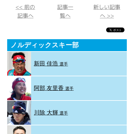
<< 前の
記事一
新しい記事
記事へ
覧へ
へ >>
ノルディックスキー部
新田 佳浩
選手
阿部 友里香
選手
川除 大輝
選手