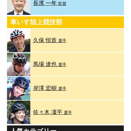
長濱 一年
監督
車いす陸上競技部
久保 恒造
選手
馬場 達也
選手
岸澤 宏樹
選手
佐々木 凜平
選手