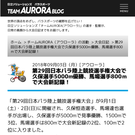
世界の頂点をめざし、パラスポーツの裾野を広げたい！
日立ソリューションズ「チームAUROEA(アウローラ)」の選手・監督が、
日常の素顔から大会日記までをお届けします。
ホーム
>
チームAURORA（アウローラ）の活動
>
大会日記
> 第29
回日本パラ陸上競技選手権大会で久保選手5000m優勝、馬場選手800
ｍで大会新記録！
こ
2018年09月03日（月）
[アウローラ]
第29回日本パラ陸上競技選手権大会で
こ
久保選手5000m優勝、馬場選手800ｍ
か
で大会新記録！
ら
本
文
「第29回日本パラ陸上競技選手権大会」が9月1日
(土)・2日(日)に開催され、久保恒造選手、馬場達也選
手が出場し、久保選手が5000mで見事優勝、1500mで
3位、馬場選手は800mで大会新記録の2位、100mで2
位に入りました。