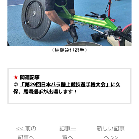
（馬場達也選手）
★
関連記事
◎
「第29回日本パラ陸上競技選手権大会」に久
保、馬場選手が出場します！
<< 前の
記事一
新しい記事
記事へ
覧へ
へ >>