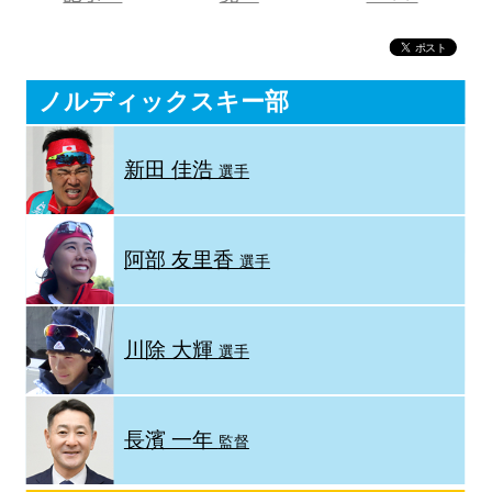
ノルディックスキー部
新田 佳浩
選手
阿部 友里香
選手
川除 大輝
選手
長濱 一年
監督