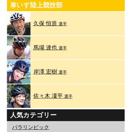
車いす陸上競技部
久保 恒造
選手
馬場 達也
選手
岸澤 宏樹
選手
佐々木 凜平
選手
人気カテゴリー
パラリンピック