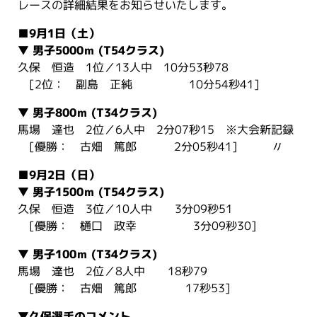
レースの詳細結果をお知らせいたします。
■9月1日（土）
▼ 男子5000ｍ (T54クラス)
久保 恒造 1位／13人中 10分53秒78
[2位： 副島 正純 10分54秒41]
▼ 男子800ｍ (T34クラス)
馬場 達也 2位／6人中 2分07秒15 ※大会新記録
[優勝： 古畑 篤郎 2分05秒41] 〃
■9月2日（日）
▼ 男子1500ｍ (T54クラス)
久保 恒造 3位／10人中 3分09秒51
[優勝： 樋口 政幸 3分09秒30]
▼ 男子100ｍ (T34クラス)
馬場 達也 2位／8人中 18秒79
[優勝： 古畑 篤郎 17秒53]
▼久保選手のコメント