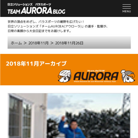
世界の頂点をめざし、パラスポーツの裾野を広げたい！
日立ソリューションズ「チームAUROEA(アウローラ)」の選手・監督が、
日常の素顔から大会日記までをお届けします。
>
>
ホーム
2018年11月
2018年11月26日
こ
2018年11月アーカイブ
こ
か
ら
本
文