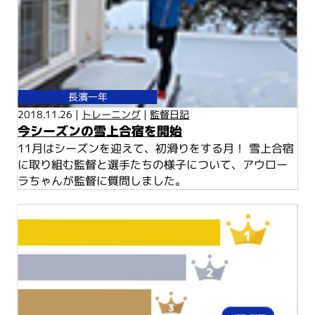
長濱一年
2018.11.26 |
トレーニング
|
監督日記
今シーズンの雪上合宿を開始
11月はシーズンを迎えて、初滑りをする月！ 雪上合宿
に取り組む監督と選手たちの様子について、アウロー
ラちゃんが監督に質問しました。