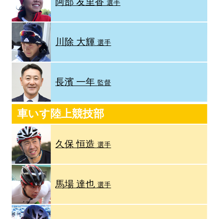
阿部 友里香
選手
川除 大輝
選手
長濱 一年
監督
車いす陸上競技部
久保 恒造
選手
馬場 達也
選手