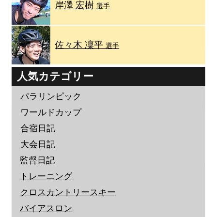
岸澤 宏樹
選手
佐々木 凜平
選手
人気カテゴリー
パラリンピック
ワールドカップ
合宿日記
大会日記
監督日記
トレーニング
クロスカントリースキー
バイアスロン