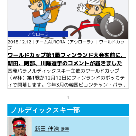
アウローラ
2018.12.12 |
チームAURORA（アウローラ）
|
ワールドカッ
プ
ワールドカップ第1戦フィンランド大会を前に、
新田、阿部、川除選手のコメントが届きました
国際パラノルディックスキー主催のワールドカップ
（Ｗ杯）第1戦が12月12日にフィンランドのボッカテ
ィで開幕します。今年3月の韓国ピョンチャン・パラ...
1
ノルディックスキー部
新田 佳浩
選手