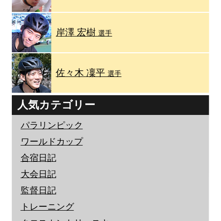
岸澤 宏樹
選手
佐々木 凜平
選手
人気カテゴリー
パラリンピック
ワールドカップ
合宿日記
大会日記
監督日記
トレーニング