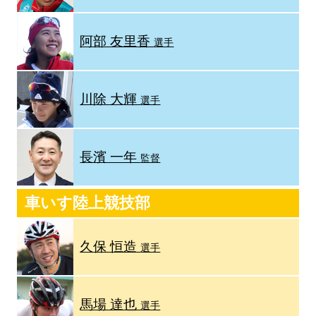
阿部 友里香
選手
川除 大輝
選手
長濱 一年
監督
車いす陸上競技部
久保 恒造
選手
馬場 達也
選手