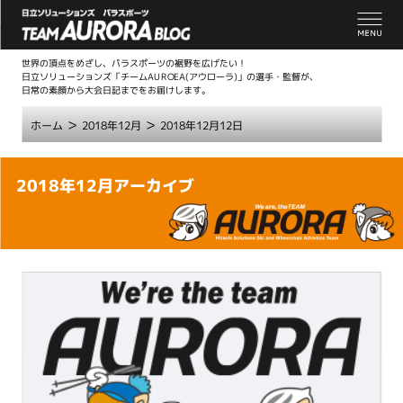
世界の頂点をめざし、パラスポーツの裾野を広げたい！
日立ソリューションズ「チームAUROEA(アウローラ)」の選手・監督が、
日常の素顔から大会日記までをお届けします。
>
>
ホーム
2018年12月
2018年12月12日
こ
2018年12月アーカイブ
こ
か
ら
本
文