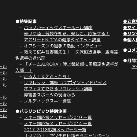
●特集記事
●ご意
パラノルディックスキールール講座
●サイ
車いす陸上競技を知る、楽しむ、応援する！
●リン
アスリートNITTAの健康ダイエット講座
●個人
オフシーズンの選手の活動 インタビュー
●コメ
教えて桜井智野風先生！－久保恒造選手、馬場達
也選手の進化形
●月間
「チームAURORA」陸上競技部に馬場達也選手が
ール
ア
入部！！
ール
走る人！支える人たち！
ール
リフレッシュ講座 ワンポイントアドバイス
ール
オフィスでできるリフレッシュ講座
障害者スポーツの現場から
ール
ノルディックスキー講座
ール
ール
●パラリンピック特別企画
ール
スキー部応援メッセージ2010 一覧
スキー部応援メッセージ2014 一覧
2017-2018応援メッセージ一覧
「いいね！」でソチを目指そうキャンペーン