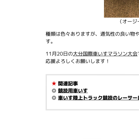
（オージ
種類は色々ありますが、通気性の良い物
す。
11月20日の
大分国際車いすマラソン大会
応援よろしくお願いします！
★
関連記事
◎
競技用車いす
◎
車いす陸上トラック競技のレーサー