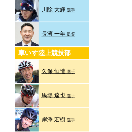
川除 大輝
選手
長濱 一年
監督
車いす陸上競技部
久保 恒造
選手
馬場 達也
選手
岸澤 宏樹
選手