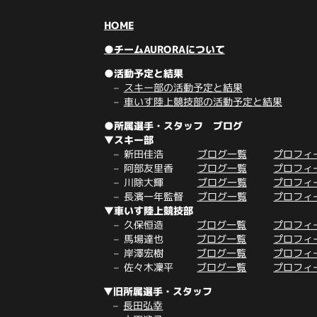
HOME
●チームAURORAについて
●活動予定と結果
スキー部の活動予定と結果
車いす陸上競技部の活動予定と結果
●所属選手・スタッフ ブログ
▼スキー部
新田佳浩
ブログ一覧
プロフィ
阿部友里香
ブログ一覧
プロフィ
川除大輝
ブログ一覧
プロフィ
長濱一年監督
ブログ一覧
プロフィ
▼車いす陸上競技部
久保恒造
ブログ一覧
プロフィ
馬場達也
ブログ一覧
プロフィ
岸澤宏樹
ブログ一覧
プロフィ
佐々木凜平
ブログ一覧
プロフィ
▼旧所属選手・スタッフ
長田弘幸