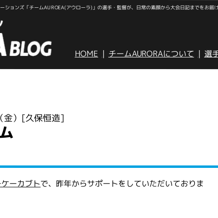
ションズ「チームAUROEA(アウローラ)」の選手・監督が、日常の素顔から大会日記までをお届
HOME
チームAURORAについて
選
日（金）
[久保恒造]
ム
ーケーカブト
で、昨年からサポートをしていただいておりま