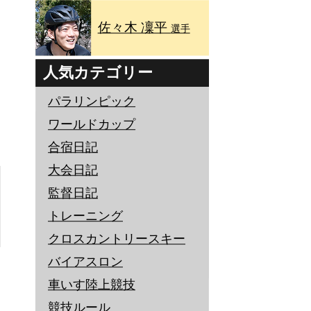
佐々木 凜平
選手
人気カテゴリー
パラリンピック
ワールドカップ
合宿日記
大会日記
監督日記
トレーニング
クロスカントリースキー
バイアスロン
車いす陸上競技
競技ルール