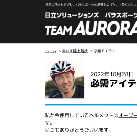
世界の頂点をめざし、パラスポーツの裾野を広げたい！日立ソリュー
ホーム
>
車いす陸上競技
> 必需アイテム
こ
こ
2022年10月28
か
必需アイテ
ら
本
文
私が今使用しているヘルメットは
オージ
す。
いつもありがとうございます。