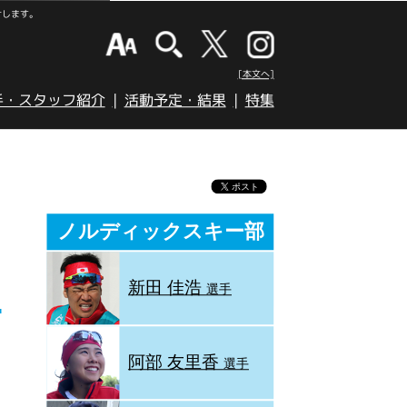
けします。
[本文へ]
手・スタッフ紹介
活動予定・結果
特集
ノルディックスキー部
新田 佳浩
選手
阿部 友里香
選手