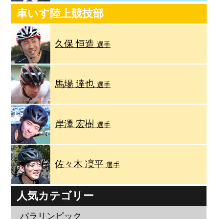
車いす陸上競技部
久保 恒造
選手
馬場 達也
選手
岸澤 宏樹
選手
佐々木 凜平
選手
人気カテゴリー
パラリンピック