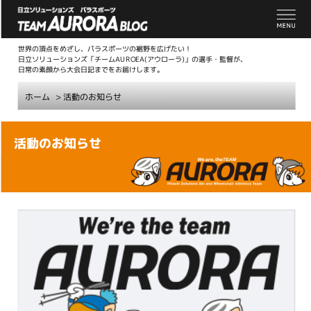
世界の頂点をめざし、パラスポーツの裾野を広げたい！
日立ソリューションズ「チームAUROEA(アウローラ)」の選手・監督が、
日常の素顔から大会日記までをお届けします。
ホーム
>
活動のお知らせ
こ
活動のお知らせ
こ
か
ら
本
文