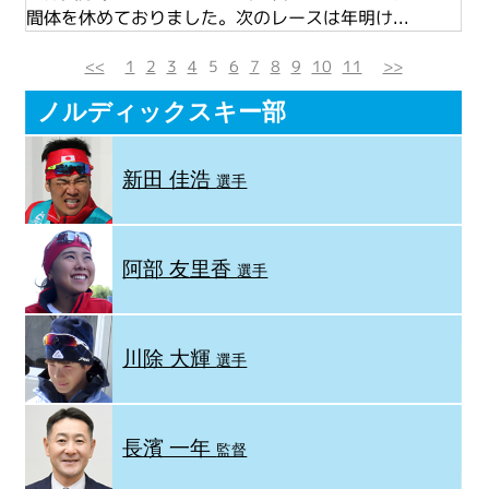
間体を休めておりました。次のレースは年明け...
<<
1
2
3
4
5
6
7
8
9
10
11
>>
ノルディックスキー部
新田 佳浩
選手
阿部 友里香
選手
川除 大輝
選手
長濱 一年
監督