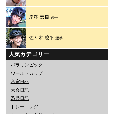
岸澤 宏樹
選手
佐々木 凜平
選手
人気カテゴリー
パラリンピック
ワールドカップ
合宿日記
大会日記
監督日記
トレーニング