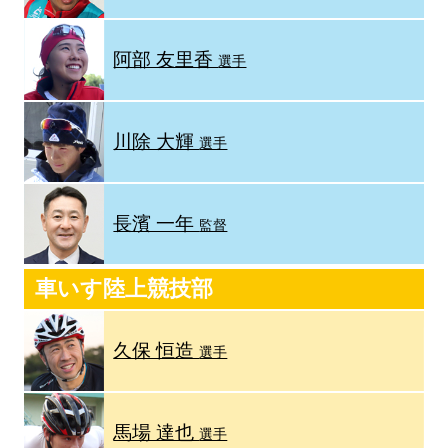
阿部 友里香
選手
川除 大輝
選手
長濱 一年
監督
車いす陸上競技部
久保 恒造
選手
馬場 達也
選手