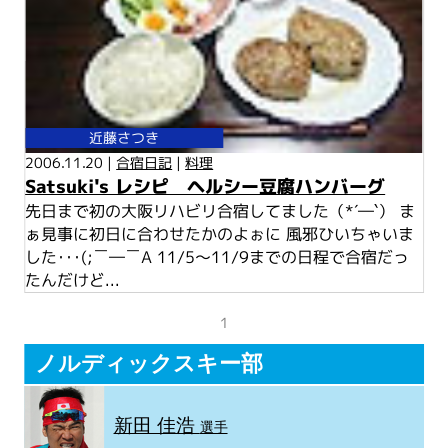
近藤さつき
2006.11.20 |
合宿日記
|
料理
Satsuki's レシピ ヘルシー豆腐ハンバーグ
先日まで初の大阪リハビリ合宿してました（*´―`） ま
ぁ見事に初日に合わせたかのよぉに 風邪ひいちゃいま
した･･･(;￣―￣A 11/5～11/9までの日程で合宿だっ
たんだけど...
1
ノルディックスキー部
新田 佳浩
選手