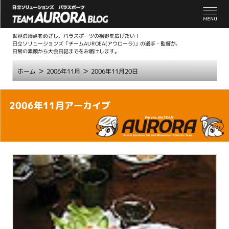
世界の頂点をめざし、パラスポーツの裾野を広げたい！
日立ソリューションズ「チームAUROEA(アウローラ)」の選手・監督が、
日常の素顔から大会日記までをお届けします。
>
>
ホーム
2006年11月
2006年11月20日
こ
2006年11月アーカイブ
こ
か
ら
本
文