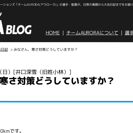
ションズ「チームAUROEA(アウローラ)」の選手・監督が、日常の素顔から大会日記までをお届
HOME
チームAURORAについて
選
会日記
> みなさん、寒さ対策どうしていますか？
日（日）
[井口深雪（旧姓小林）]
寒さ対策どうしていますか？
0kmです。