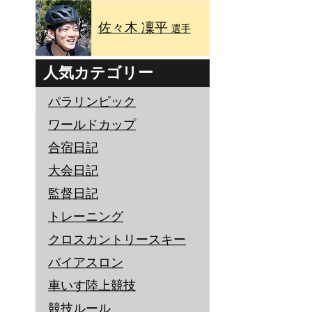
佐々木 凜平
選手
人気カテゴリー
パラリンピック
ワールドカップ
合宿日記
大会日記
監督日記
トレーニング
クロスカントリースキー
バイアスロン
車いす陸上競技
競技ルール