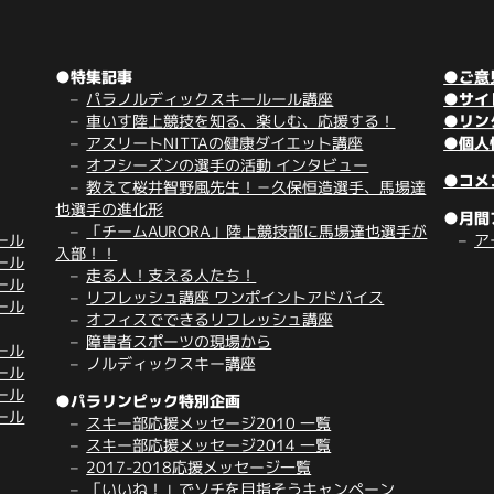
●特集記事
●ご意
パラノルディックスキールール講座
●サイ
車いす陸上競技を知る、楽しむ、応援する！
●リン
アスリートNITTAの健康ダイエット講座
●個人
オフシーズンの選手の活動 インタビュー
●コメ
教えて桜井智野風先生！－久保恒造選手、馬場達
也選手の進化形
●月間
「チームAURORA」陸上競技部に馬場達也選手が
ール
ア
入部！！
ール
走る人！支える人たち！
ール
リフレッシュ講座 ワンポイントアドバイス
ール
オフィスでできるリフレッシュ講座
障害者スポーツの現場から
ール
ノルディックスキー講座
ール
ール
●パラリンピック特別企画
ール
スキー部応援メッセージ2010 一覧
スキー部応援メッセージ2014 一覧
2017-2018応援メッセージ一覧
「いいね！」でソチを目指そうキャンペーン