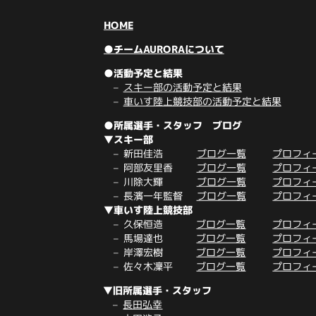
HOME
●チームAURORAについて
●活動予定と結果
スキー部の活動予定と結果
車いす陸上競技部の活動予定と結果
●所属選手・スタッフ ブログ
▼スキー部
新田佳浩
ブログ一覧
プロフィ
阿部友里香
ブログ一覧
プロフィ
川除大輝
ブログ一覧
プロフィ
長濱一年監督
ブログ一覧
プロフィ
▼車いす陸上競技部
久保恒造
ブログ一覧
プロフィ
馬場達也
ブログ一覧
プロフィ
岸澤宏樹
ブログ一覧
プロフィ
佐々木凜平
ブログ一覧
プロフィ
▼旧所属選手・スタッフ
長田弘幸