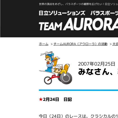
世界の頂点をめざし、パラスポーツの裾野を広げたい！日立ソリュー
ホーム
>
チームAURORA（アウローラ）の活動
>
大
こ
こ
2007年02月25
か
みなさん、
ら
本
文
★
2月24日 日記
今日（24日）のレースは、クラシカルの1