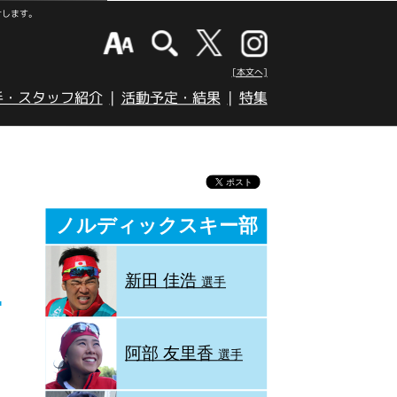
けします。
[本文へ]
手・スタッフ紹介
活動予定・結果
特集
ノルディックスキー部
新田 佳浩
選手
阿部 友里香
選手