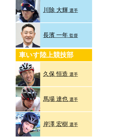
川除 大輝
選手
長濱 一年
監督
車いす陸上競技部
久保 恒造
選手
馬場 達也
選手
岸澤 宏樹
選手