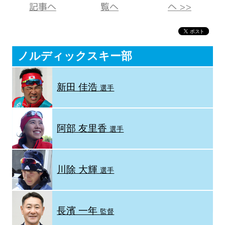
記事へ
覧へ
へ >>
ノルディックスキー部
新田 佳浩
選手
阿部 友里香
選手
川除 大輝
選手
長濱 一年
監督