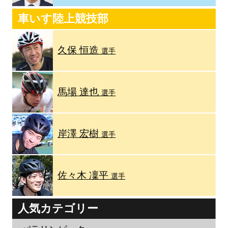
車いす陸上競技部
久保 恒造
選手
馬場 達也
選手
岸澤 宏樹
選手
佐々木 凜平
選手
人気カテゴリー