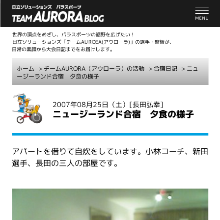
世界の頂点をめざし、パラスポーツの裾野を広げたい！
日立ソリューションズ「チームAUROEA(アウローラ)」の選手・監督が、
日常の素顔から大会日記までをお届けします。
ホーム
>
チームAURORA（アウローラ）の活動
>
合宿日記
> ニュ
ージーランド合宿 夕食の様子
こ
2007年08月25日（土）
[長田弘幸]
こ
ニュージーランド合宿 夕食の様子
か
ら
本
アパートを借りて
自炊
をしています。小林コーチ、新田
文
選手、長田の三人の部屋です。