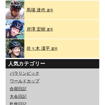
馬場 達也
選手
岸澤 宏樹
選手
佐々木 凜平
選手
人気カテゴリー
パラリンピック
ワールドカップ
合宿日記
大会日記
監督日記