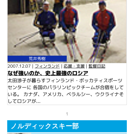
荒井秀樹
2007.12.07 |
フィンランド
|
応援・支援
|
監督日記
なぜ強いのか、史上最強のロシア
太田渉子が暮らすフィンランド・ボッカティスポーツ
センターに 各国のパラリンピックチームが合宿をして
いる。 カナダ、アメリカ、ベラルシー、ウクライナそ
してロシアが...
1
ノルディックスキー部