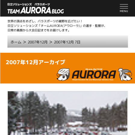
世界の頂点をめざし、パラスポーツの裾野を広げたい！
日立ソリューションズ「チームAUROEA(アウローラ)」の選手・監督が、
日常の素顔から大会日記までをお届けします。
>
>
ホーム
2007年12月
2007年12月 7日
こ
2007年12月アーカイブ
こ
か
ら
本
文