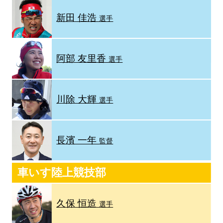
新田 佳浩
選手
阿部 友里香
選手
川除 大輝
選手
長濱 一年
監督
車いす陸上競技部
久保 恒造
選手