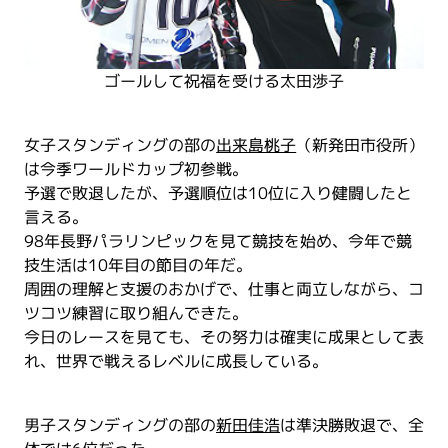
ゴールして祝福を受ける太田渉子
女子スタンディングの部の
出来島桃子
（新発田市役所）
は今季ワールドカップ初参戦。
予選で敗退したが、予選順位は10位に入り健闘したと
言える。
98年長野パラリンピックを見て競技を始め、今年で競
技生活は10年目の節目の年だ。
周囲の理解と支援のおかげで、仕事と両立しながら、コ
ツコツ練習に取り組んできた。
今日のレースを見ても、その努力は確実に成果として表
れ、世界で戦えるレベルに成長している。
男子スタンディングの部の
新田佳浩
は準決勝敗退で、全