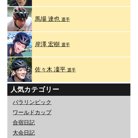
馬場 達也
選手
岸澤 宏樹
選手
佐々木 凜平
選手
人気カテゴリー
パラリンピック
ワールドカップ
合宿日記
大会日記