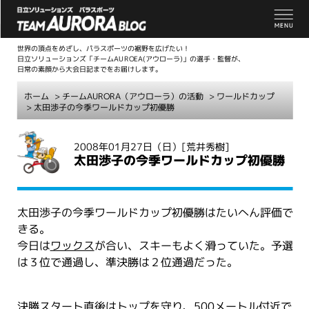
世界の頂点をめざし、パラスポーツの裾野を広げたい！
日立ソリューションズ「チームAUROEA(アウローラ)」の選手・監督が、
日常の素顔から大会日記までをお届けします。
ホーム
>
チームAURORA（アウローラ）の活動
>
ワールドカップ
> 太田渉子の今季ワールドカップ初優勝
こ
2008年01月27日（日）
[荒井秀樹]
こ
太田渉子の今季ワールドカップ初優勝
か
ら
本
太田渉子の今季ワールドカップ初優勝はたいへん評価で
文
きる。
今日は
ワックス
が合い、スキーもよく滑っていた。予選
は３位で通過し、準決勝は２位通過だった。
決勝スタート直後はトップを守り、500メートル付近で