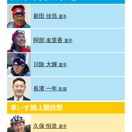
新田 佳浩
選手
阿部 友里香
選手
川除 大輝
選手
長濱 一年
監督
車いす陸上競技部
久保 恒造
選手