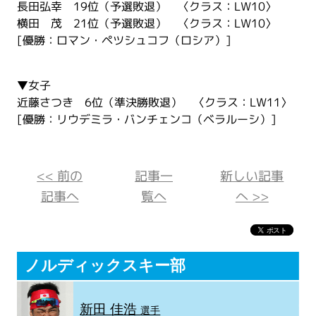
長田弘幸 19位（予選敗退） 〈クラス：LW10〉
横田 茂 21位（予選敗退） 〈クラス：LW10〉
[優勝：ロマン・ペツシュコフ（ロシア）]
▼女子
近藤さつき 6位（準決勝敗退） 〈クラス：LW11〉
[優勝：リウデミラ・バンチェンコ（ベラルーシ）]
<< 前の
記事一
新しい記事
記事へ
覧へ
へ >>
ノルディックスキー部
新田 佳浩
選手