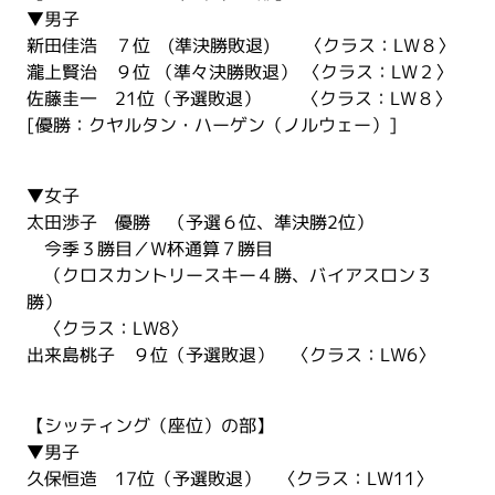
▼男子
新田佳浩 ７位 (準決勝敗退) 〈クラス：LW８〉
瀧上賢治 ９位 （準々決勝敗退） 〈クラス：LW２〉
佐藤圭一 21位（予選敗退） 〈クラス：LW８〉
[優勝：クヤルタン・ハーゲン（ノルウェー）]
▼女子
太田渉子 優勝 （予選６位、準決勝2位）
今季３勝目／W杯通算７勝目
（クロスカントリースキー４勝、バイアスロン３
勝）
〈クラス：LW8〉
出来島桃子 ９位（予選敗退） 〈クラス：LW6〉
【シッティング（座位）の部】
▼男子
久保恒造 17位（予選敗退） 〈クラス：LW11〉