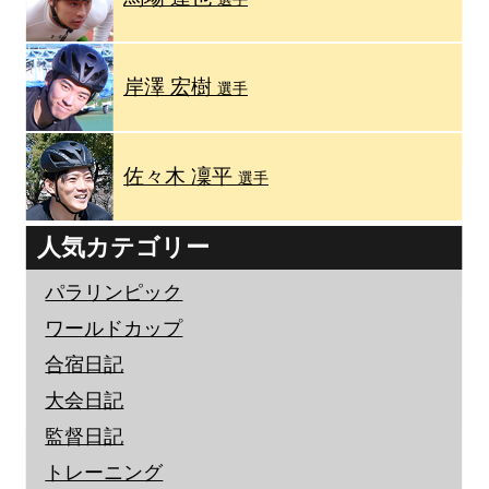
岸澤 宏樹
選手
佐々木 凜平
選手
人気カテゴリー
パラリンピック
ワールドカップ
合宿日記
大会日記
監督日記
トレーニング