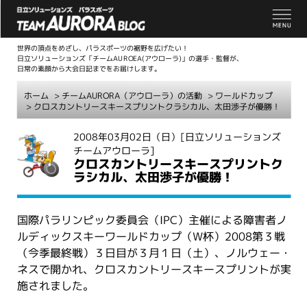
世界の頂点をめざし、パラスポーツの裾野を広げたい！
日立ソリューションズ「チームAUROEA(アウローラ)」の選手・監督が、
日常の素顔から大会日記までをお届けします。
ホーム
>
チームAURORA（アウローラ）の活動
>
ワールドカップ
> クロスカントリースキースプリントクラシカル、太田渉子が優勝！
こ
2008年03月02日（日）
[日立ソリューションズ
チームアウローラ]
こ
クロスカントリースキースプリントク
か
ラシカル、太田渉子が優勝！
ら
本
文
国際パラリンピック委員会（IPC）主催による障害者ノ
ルディックスキーワールドカップ（W杯）2008第３戦
（今季最終戦）３日目が３月１日（土）、ノルウェー・
ネスで開かれ、クロスカントリースキースプリントが実
施されました。