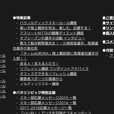
●特集記事
●ご意
パラノルディックスキールール講座
●サイ
車いす陸上競技を知る、楽しむ、応援する！
●リン
アスリートNITTAの健康ダイエット講座
●個人
オフシーズンの選手の活動 インタビュー
●コメ
教えて桜井智野風先生！－久保恒造選手、馬場達
也選手の進化形
●月間
「チームAURORA」陸上競技部に馬場達也選手が
ール
ア
入部！！
ール
走る人！支える人たち！
ール
リフレッシュ講座 ワンポイントアドバイス
ール
オフィスでできるリフレッシュ講座
障害者スポーツの現場から
ール
ノルディックスキー講座
ール
ール
●パラリンピック特別企画
ール
スキー部応援メッセージ2010 一覧
スキー部応援メッセージ2014 一覧
2017-2018応援メッセージ一覧
「いいね！」でソチを目指そうキャンペーン