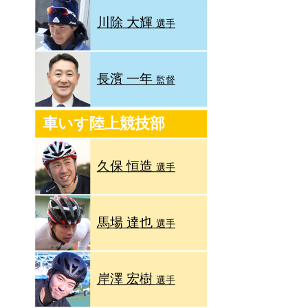
川除 大輝
選手
長濱 一年
監督
車いす陸上競技部
久保 恒造
選手
馬場 達也
選手
岸澤 宏樹
選手