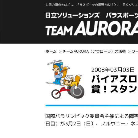
世界の頂点をめざし、パラスポーツの裾野を広げたい！日立ソリュー
ホーム
>
チームAURORA（アウローラ）の活動
>
ワ
こ
2008年03月03
こ
バイアスロ
か
ら
賞！スタン
本
文
国際パラリンピック委員会主催による障害
日目）が3月2日（日）、ノルウェー・ネ