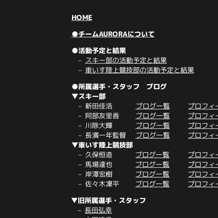
HOME
●チームAURORAについて
●活動予定と結果
スキー部の活動予定と結果
車いす陸上競技部の活動予定と結果
●所属選手・スタッフ ブログ
▼スキー部
新田佳浩
ブログ一覧
プロフィ
阿部友里香
ブログ一覧
プロフィ
川除大輝
ブログ一覧
プロフィ
長濱一年監督
ブログ一覧
プロフィ
▼車いす陸上競技部
久保恒造
ブログ一覧
プロフィ
馬場達也
ブログ一覧
プロフィ
岸澤宏樹
ブログ一覧
プロフィ
佐々木凜平
ブログ一覧
プロフィ
▼旧所属選手・スタッフ
長田弘幸