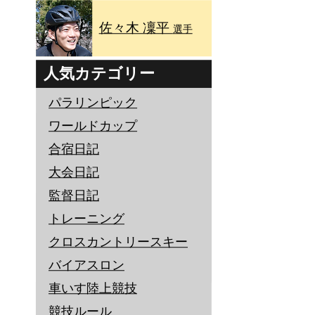
佐々木 凜平
選手
人気カテゴリー
パラリンピック
ワールドカップ
合宿日記
大会日記
監督日記
トレーニング
クロスカントリースキー
バイアスロン
車いす陸上競技
競技ルール