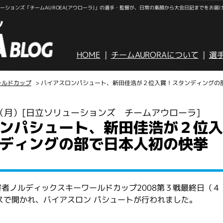
ションズ「チームAUROEA(アウローラ)」の選手・監督が、日常の素顔から大会日記までをお届
HOME
チームAURORAについて
選
ールドカップ
> バイアスロンパシュート、新田佳浩が２位入賞！スタンディングの
日（月）
[日立ソリューションズ チームアウローラ]
ンパシュート、新田佳浩が２位入
ディングの部で日本人初の快挙
者ノルディックスキーワールドカップ2008第３戦最終日（４
スで開かれ、バイアスロン パシュートが行われました。