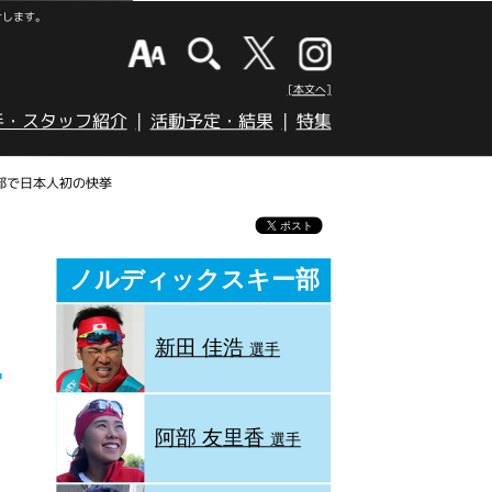
けします。
[本文へ]
手・スタッフ紹介
活動予定・結果
特集
部で日本人初の快挙
ノルディックスキー部
新田 佳浩
選手
阿部 友里香
選手