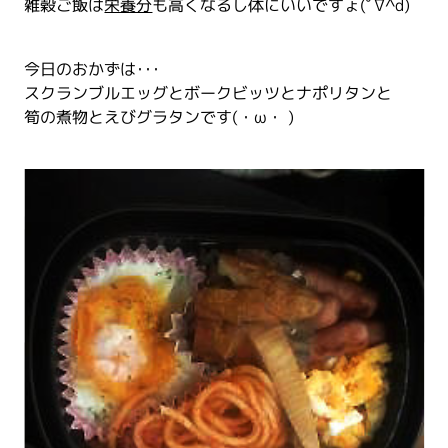
雑穀ご飯は
栄養分
も高くなるし体にいいですょ(ﾟ∇^d)
今日のおかずは･･･
スクランブルエッグとボークビッツとナポリタンと
筍の煮物とえびグラタンです(・ω・ )