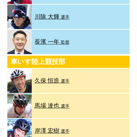
川除 大輝
選手
長濱 一年
監督
車いす陸上競技部
久保 恒造
選手
馬場 達也
選手
岸澤 宏樹
選手