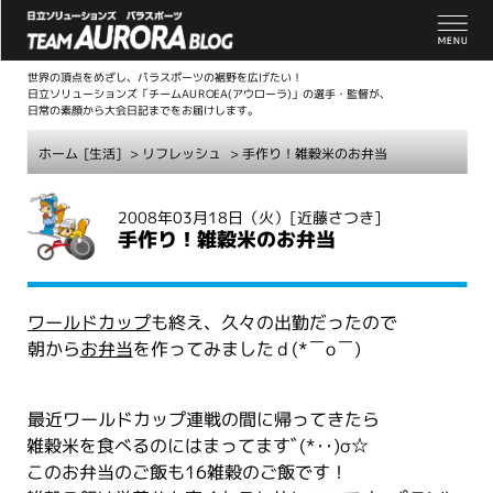
世界の頂点をめざし、パラスポーツの裾野を広げたい！
日立ソリューションズ「チームAUROEA(アウローラ)」の選手・監督が、
日常の素顔から大会日記までをお届けします。
ホーム
[生活]
>
リフレッシュ
> 手作り！雑穀米のお弁当
こ
2008年03月18日（火）
[近藤さつき]
こ
手作り！雑穀米のお弁当
か
ら
本
ワールドカップ
も終え、久々の出勤だったので
文
朝から
お弁当
を作ってみましたｄ(*￣o￣)
最近ワールドカップ連戦の間に帰ってきたら
雑穀米を食べるのにはまってますﾞ(*･･)σ☆
このお弁当のご飯も16雑穀のご飯です！