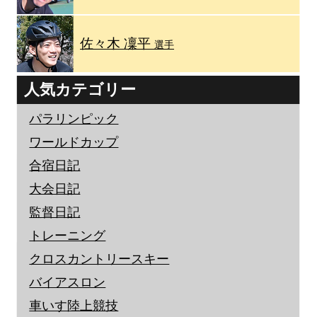
佐々木 凜平
選手
人気カテゴリー
パラリンピック
ワールドカップ
合宿日記
大会日記
監督日記
トレーニング
クロスカントリースキー
バイアスロン
車いす陸上競技