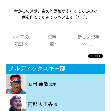
今からの時期、春の旬野菜が多くでてくるので
何を作ろうか迷っちゃいます（*´―`）
<< 前の
記事一
新しい記事
記事へ
覧へ
へ >>
ノルディックスキー部
新田 佳浩
選手
阿部 友里香
選手