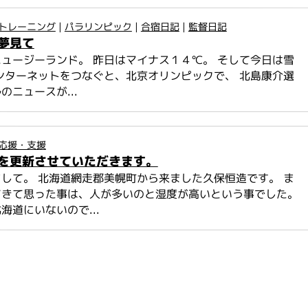
トレーニング
|
パラリンピック
|
合宿日記
|
監督日記
夢見て
ュージーランド。 昨日はマイナス１４℃。 そして今日は雪
ンターネットをつなぐと、北京オリンピックで、 北島康介選
のニュースが...
応援・支援
を更新させていただきます。
して。 北海道網走郡美幌町から来ました久保恒造です。 ま
てきて思った事は、人が多いのと湿度が高いという事でした。
海道にいないので...