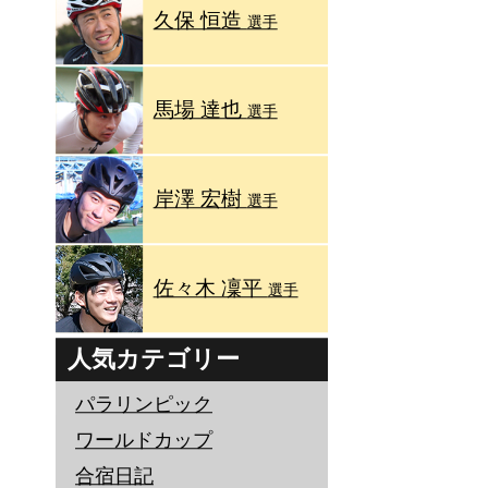
久保 恒造
選手
馬場 達也
選手
岸澤 宏樹
選手
佐々木 凜平
選手
人気カテゴリー
パラリンピック
ワールドカップ
合宿日記