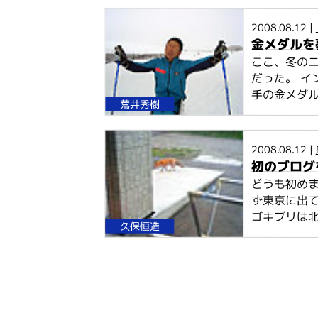
2008.08.12 |
金メダルを
ここ、冬のニ
だった。 イ
手の金メダル
荒井秀樹
2008.08.12 |
初のブログ
どうも初めま
ず東京に出
ゴキブリは北
久保恒造