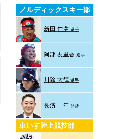
ノルディックスキー部
新田 佳浩
選手
阿部 友里香
選手
川除 大輝
選手
長濱 一年
監督
車いす陸上競技部