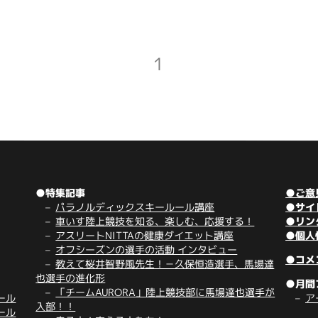
1
●特集記事
●ご意
パラノルディックスキールール講座
●サイ
車いす陸上競技を知る、楽しむ、応援する！
●リン
アスリートNITTAの健康ダイエット講座
●個人
オフシーズンの選手の活動 インタビュー
●コメ
教えて桜井智野風先生！－久保恒造選手、馬場達
也選手の進化形
●月間
「チームAURORA」陸上競技部に馬場達也選手が
ール
ア
入部！！
ール