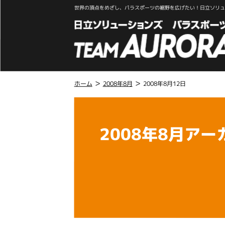
世界の頂点をめざし、パラスポーツの裾野を広げたい！日立ソリュー
>
>
ホーム
2008年8月
2008年8月12日
こ
こ
か
2008年8月アー
ら
本
文