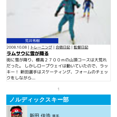
荒井秀樹
2008.10.08 |
トレーニング
|
合宿日記
|
監督日記
ラムサウに雪が降る
街に雪が降り、標高２７００ｍの山頂コースは大荒れ
だった。 しかしロープウェイは動いていたので、ラッ
キー！ 新田選手はスケーティング、フォームのチェッ
クをしながら...
1
ノルディックスキー部
新田 佳浩
選手