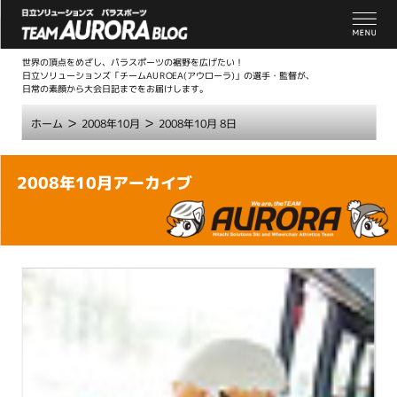
世界の頂点をめざし、パラスポーツの裾野を広げたい！
日立ソリューションズ「チームAUROEA(アウローラ)」の選手・監督が、
日常の素顔から大会日記までをお届けします。
>
>
ホーム
2008年10月
2008年10月 8日
こ
2008年10月アーカイブ
こ
か
ら
本
文