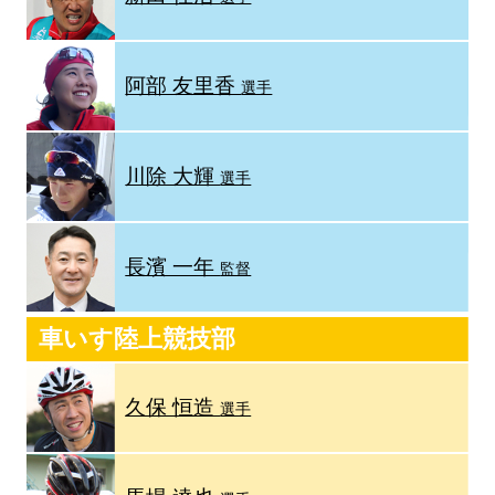
阿部 友里香
選手
川除 大輝
選手
長濱 一年
監督
車いす陸上競技部
久保 恒造
選手