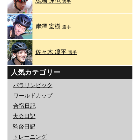
馬場 達也
選手
岸澤 宏樹
選手
佐々木 凜平
選手
人気カテゴリー
パラリンピック
ワールドカップ
合宿日記
大会日記
監督日記
トレーニング