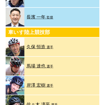
長濱 一年
監督
車いす陸上競技部
久保 恒造
選手
馬場 達也
選手
岸澤 宏樹
選手
佐々木 凜平
選手