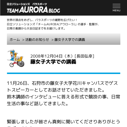
世界の頂点をめざし、パラスポーツの裾野を広げたい！
日立ソリューションズ「チームAUROEA(アウローラ)」の選手・監督が、
日常の素顔から大会日記までをお届けします。
ホーム
>
活動のお知らせ
> 藤女子大学での講義
こ
2008年12月04日（木）
[長田弘幸]
こ
藤女子大学での講義
か
ら
本
11月26日、石狩市の藤女子大学花川キャンパスでゲス
文
トスピーカーとしてお話させていただきました。
鈴木講師のインタビューに答える形式で競技の事、日常
生活の事など話してきました。
緊張しましたが皆さん真剣に聞いてくださりありがとう