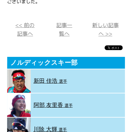
ございました。
<< 前の
記事一
新しい記事
記事へ
覧へ
へ >>
ノルディックスキー部
新田 佳浩
選手
阿部 友里香
選手
川除 大輝
選手