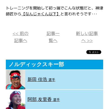
トレーニングを開始して初っ端でこんな状態だと、神津
師匠から
【なんじゃくん以下】
と言われそうです･･･
<< 前の
記事一
新しい記事
記事へ
覧へ
へ >>
ノルディックスキー部
新田 佳浩
選手
阿部 友里香
選手