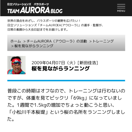
世界の頂点をめざし、パラスポーツの裾野を広げたい！
日立ソリューションズ「チームAUROEA(アウローラ)」の選手・監督が、
日常の素顔から大会日記までをお届けします。
ホーム
>
チームAURORA（アウローラ）の活動
>
トレーニング
> 桜を見ながらランニング
こ
2009年04月07日（火）
[新田佳浩]
こ
桜を見ながらランニング
か
ら
本
普段この時期はオフなので、トレーニングは行わないの
文
ですが、体重を見てビックリ「69kg」になっていまし
た。1週間で1.5kgの増加でちょっと動こうと思い、
「小松川千本桜堤」という桜の名所をランニングしまし
た。