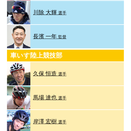
川除 大輝
選手
長濱 一年
監督
車いす陸上競技部
久保 恒造
選手
馬場 達也
選手
岸澤 宏樹
選手