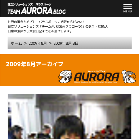
世界の頂点をめざし、パラスポーツの裾野を広げたい！
日立ソリューションズ「チームAUROEA(アウローラ)」の選手・監督が、
日常の素顔から大会日記までをお届けします。
>
>
ホーム
2009年8月
2009年8月 8日
こ
2009年8月アーカイブ
こ
か
ら
本
文