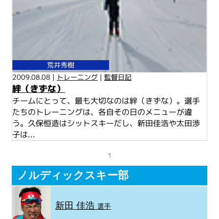
荒井秀樹
2009.08.08 |
トレーニング
|
監督日記
絆（きずな）
チームにとって、最も大切なのは絆（きずな）。選手
たちのトレーニングは、各自その日のメニューが違
う。久保恒造はシットスキーだし、新田佳浩や太田渉
子は...
1
ノルディックスキー部
新田 佳浩
選手