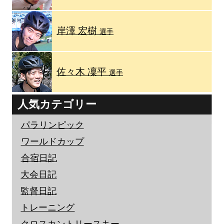
岸澤 宏樹
選手
佐々木 凜平
選手
人気カテゴリー
パラリンピック
ワールドカップ
合宿日記
大会日記
監督日記
トレーニング
クロスカントリースキー