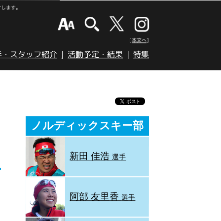
けします。
[本文へ]
手・スタッフ紹介
活動予定・結果
特集
ノルディックスキー部
新田 佳浩
選手
阿部 友里香
選手