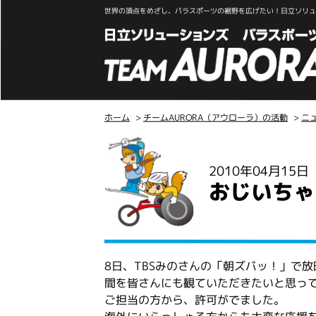
世界の頂点をめざし、パラスポーツの裾野を広げたい！日立ソリュー
ホーム
>
チームAURORA（アウローラ）の活動
>
ニ
こ
こ
2010年04月15
か
おじいちゃ
ら
本
文
8日、TBSみのさんの「朝ズバッ！」で
間を皆さんにも観ていただきたいと思っ
ご担当の方から、許可がでました。