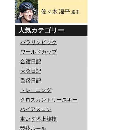
佐々木 凜平
選手
人気カテゴリー
パラリンピック
ワールドカップ
合宿日記
大会日記
監督日記
トレーニング
クロスカントリースキー
バイアスロン
車いす陸上競技
競技ルール