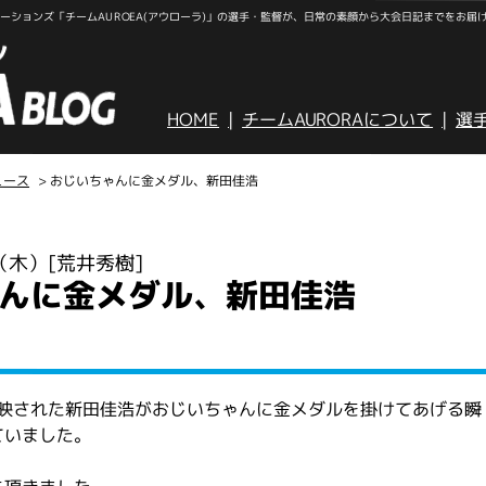
ションズ「チームAUROEA(アウローラ)」の選手・監督が、日常の素顔から大会日記までをお届
HOME
チームAURORAについて
選
ュース
> おじいちゃんに金メダル、新田佳浩
日（木）
[荒井秀樹]
んに金メダル、新田佳浩
放映された新田佳浩がおじいちゃんに金メダルを掛けてあげる瞬
ていました。