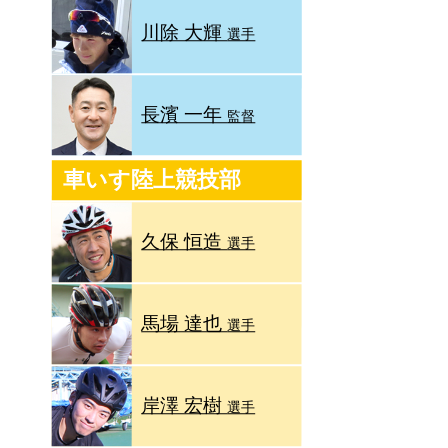
川除 大輝
選手
長濱 一年
監督
車いす陸上競技部
久保 恒造
選手
馬場 達也
選手
岸澤 宏樹
選手