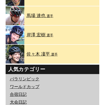
馬場 達也
選手
岸澤 宏樹
選手
佐々木 凜平
選手
人気カテゴリー
パラリンピック
ワールドカップ
合宿日記
大会日記