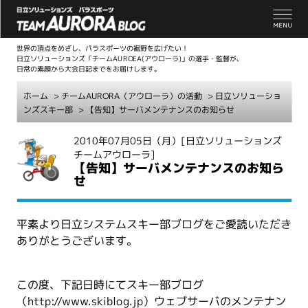
世界の頂点をめざし、パラスポーツの裾野を広げたい！
日立ソリューションズ「チームAUROEA(アウローラ)」の選手・監督が、
日常の素顔から大会日記までをお届けします。
ホーム
>
チームAURORA（アウローラ）の活動
>
日立ソリューショ
ンズスキー部
> 【告知】サーバメンテナンスのお知らせ
こ
2010年07月05日（月）
[日立ソリューションズ
チームアウローラ]
こ
【告知】サーバメンテナンスのお知ら
か
せ
ら
本
文
平素より日立システムスキー部ブログをご愛読いただき
ありがとうございます。
この度、下記日時にてスキー部ブログ
（http://www.skiblog.jp）ウェブサーバのメンテナン