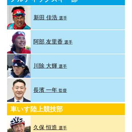
新田 佳浩
選手
阿部 友里香
選手
川除 大輝
選手
長濱 一年
監督
車いす陸上競技部
久保 恒造
選手