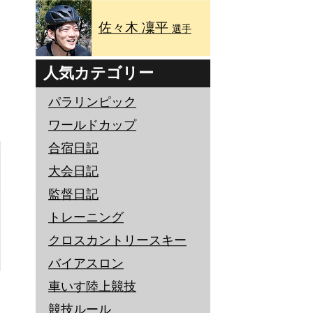
佐々木 凜平
選手
人気カテゴリー
パラリンピック
ワールドカップ
合宿日記
大会日記
監督日記
トレーニング
クロスカントリースキー
バイアスロン
車いす陸上競技
競技ルール