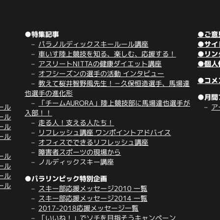
●特集記事
●ご意
パラノルディックスキールール講座
●サイ
車いす陸上競技を知る、楽しむ、応援する！
●リン
アスリートNITTAの健康ダイエット講座
●個人
オフシーズンの選手の活動 インタビュー
●コメ
教えて桜井智野風先生！－久保恒造選手、馬場達
也選手の進化形
●月間
「チームAURORA」陸上競技部に馬場達也選手が
ール
ア
入部！！
ール
走る人！支える人たち！
ール
リフレッシュ講座 ワンポイントアドバイス
ール
オフィスでできるリフレッシュ講座
障害者スポーツの現場から
ール
ノルディックスキー講座
ール
ール
●パラリンピック特別企画
ール
スキー部応援メッセージ2010 一覧
スキー部応援メッセージ2014 一覧
2017-2018応援メッセージ一覧
「いいね！」でソチを目指そうキャンペーン