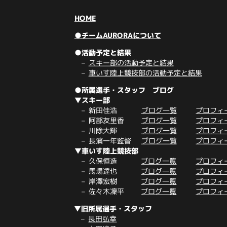
HOME
●チームAURORAについて
●活動予定と結果
スキー部の活動予定と結果
車いす陸上競技部の活動予定と結果
●所属選手・スタッフ ブログ
▼スキー部
新田佳浩
ブログ一覧
プロフィ
阿部友里香
ブログ一覧
プロフィ
川除大輝
ブログ一覧
プロフィ
長濱一年監督
ブログ一覧
プロフィ
▼車いす陸上競技部
久保恒造
ブログ一覧
プロフィ
馬場達也
ブログ一覧
プロフィ
岸澤宏樹
ブログ一覧
プロフィ
佐々木凜平
ブログ一覧
プロフィ
▼旧所属選手・スタッフ
長田弘幸