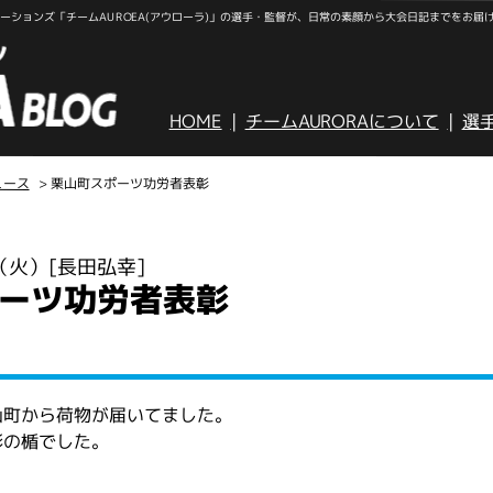
ションズ「チームAUROEA(アウローラ)」の選手・監督が、日常の素顔から大会日記までをお届
HOME
チームAURORAについて
選
ュース
> 栗山町スポーツ功労者表彰
日（火）
[長田弘幸]
ーツ功労者表彰
山町から荷物が届いてました。
彰の楯でした。