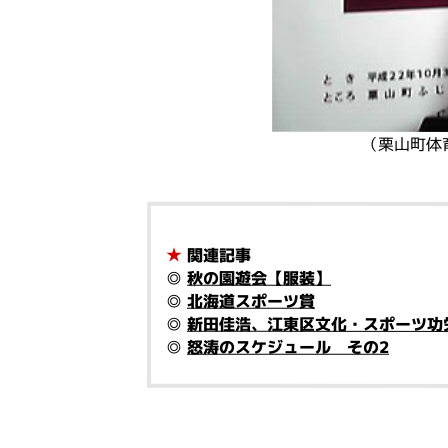
（栗山町体
★
関連記事
◎
秋の園遊会【服装】
◎
北海道スポーツ賞
◎
新田佳浩、江東区文化・スポーツ功
◎
怒涛のスケジュール その2