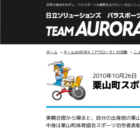
世界の頂点をめざし、パラスポーツの裾野を広げたい！日立ソリュー
ホーム
>
チームAURORA（アウローラ）の活動
>
ニ
こ
こ
2010年10月26
か
栗山町スポ
ら
本
文
美幌合宿から帰ると、自分の出身地の栗
中身は栗山町体育協会スポーツ功労者表