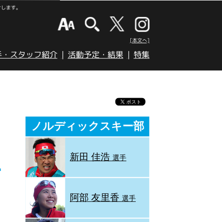
けします。
[本文へ]
手・スタッフ紹介
活動予定・結果
特集
ノルディックスキー部
新田 佳浩
選手
阿部 友里香
選手