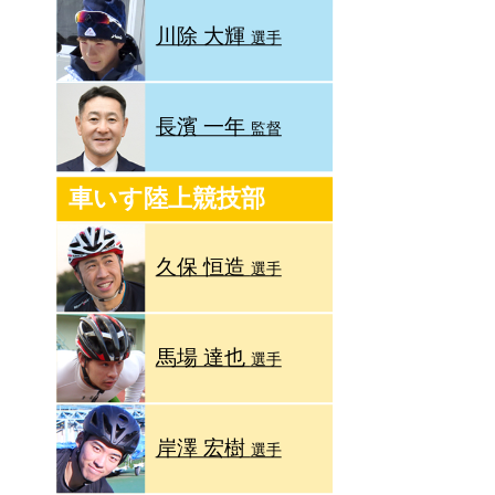
川除 大輝
選手
長濱 一年
監督
車いす陸上競技部
久保 恒造
選手
馬場 達也
選手
岸澤 宏樹
選手