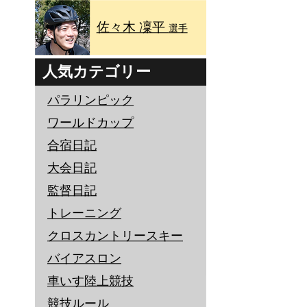
佐々木 凜平
選手
人気カテゴリー
パラリンピック
ワールドカップ
合宿日記
大会日記
監督日記
トレーニング
クロスカントリースキー
バイアスロン
車いす陸上競技
競技ルール