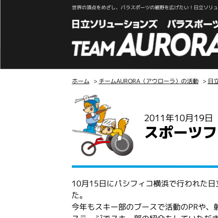
世界の頂点をめざし、パラスポーツの裾野を広げたい！日立ソリュー
ホーム
>
チームAURORA（アウローラ）の活動
>
日
こ
こ
2011年10月19
か
スポーツフ
ら
本
文
10月15日にパシフィコ横浜で行われた
た。
今年もスキー部のブースで活動のPRや、