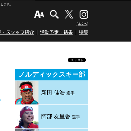
けします。
[本文へ]
手・スタッフ紹介
活動予定・結果
特集
ノルディックスキー部
新田 佳浩
選手
阿部 友里香
選手