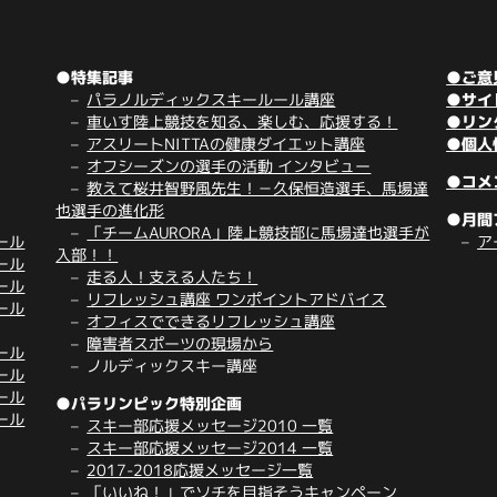
●特集記事
●ご意
パラノルディックスキールール講座
●サイ
車いす陸上競技を知る、楽しむ、応援する！
●リン
アスリートNITTAの健康ダイエット講座
●個人
オフシーズンの選手の活動 インタビュー
●コメ
教えて桜井智野風先生！－久保恒造選手、馬場達
也選手の進化形
●月間
「チームAURORA」陸上競技部に馬場達也選手が
ール
ア
入部！！
ール
走る人！支える人たち！
ール
リフレッシュ講座 ワンポイントアドバイス
ール
オフィスでできるリフレッシュ講座
障害者スポーツの現場から
ール
ノルディックスキー講座
ール
ール
●パラリンピック特別企画
ール
スキー部応援メッセージ2010 一覧
スキー部応援メッセージ2014 一覧
2017-2018応援メッセージ一覧
「いいね！」でソチを目指そうキャンペーン