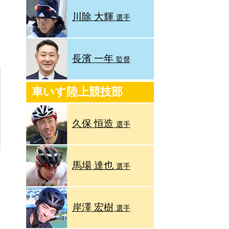
川除 大輝
選手
長濱 一年
監督
車いす陸上競技部
久保 恒造
選手
馬場 達也
選手
岸澤 宏樹
選手