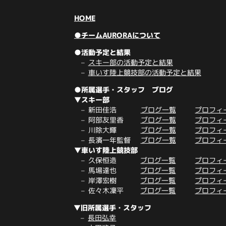
HOME
●チームAURORAについて
●活動予定と結果
スキー部の活動予定と結果
車いす陸上競技部の活動予定と結果
●所属選手・スタッフ ブログ
▼スキー部
新田佳浩
ブログ一覧
プロフィ
阿部友里香
ブログ一覧
プロフィ
川除大輝
ブログ一覧
プロフィ
長濱一年監督
ブログ一覧
プロフィ
▼車いす陸上競技部
久保恒造
ブログ一覧
プロフィ
馬場達也
ブログ一覧
プロフィ
岸澤宏樹
ブログ一覧
プロフィ
佐々木凜平
ブログ一覧
プロフィ
▼旧所属選手・スタッフ
長田弘幸