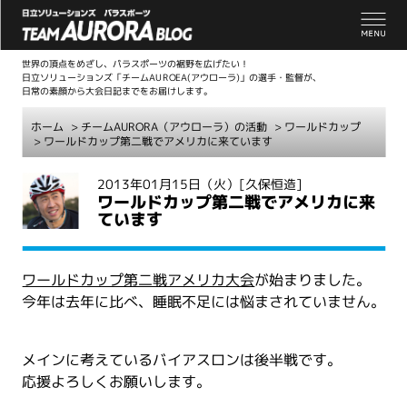
世界の頂点をめざし、パラスポーツの裾野を広げたい！
日立ソリューションズ「チームAUROEA(アウローラ)」の選手・監督が、
日常の素顔から大会日記までをお届けします。
ホーム
>
チームAURORA（アウローラ）の活動
>
ワールドカップ
> ワールドカップ第二戦でアメリカに来ています
こ
2013年01月15日（火）
[久保恒造]
ワールドカップ第二戦でアメリカに来
こ
ています
か
ら
本
ワールドカップ第二戦アメリカ大会
が始まりました。
文
今年は去年に比べ、睡眠不足には悩まされていません。
メインに考えているバイアスロンは後半戦です。
応援よろしくお願いします。