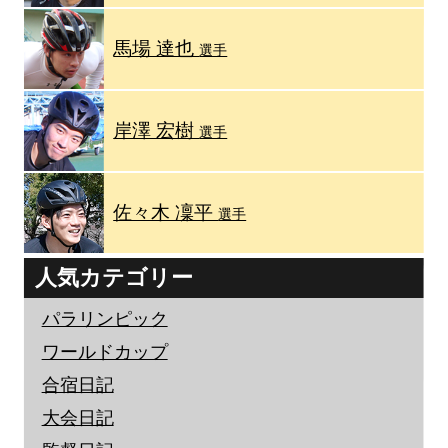
馬場 達也
選手
岸澤 宏樹
選手
佐々木 凜平
選手
人気カテゴリー
パラリンピック
ワールドカップ
合宿日記
大会日記