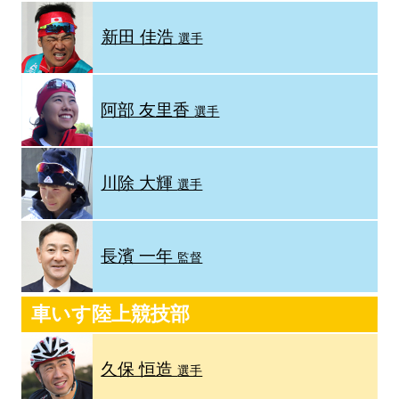
新田 佳浩
選手
阿部 友里香
選手
川除 大輝
選手
長濱 一年
監督
車いす陸上競技部
久保 恒造
選手