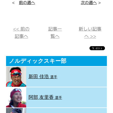
<
前の週へ
次の週へ
>
<< 前の
記事一
新しい記事
記事へ
覧へ
へ >>
ノルディックスキー部
新田 佳浩
選手
阿部 友里香
選手