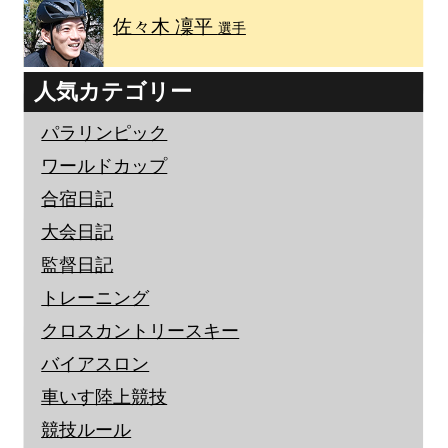
佐々木 凜平
選手
人気カテゴリー
パラリンピック
ワールドカップ
合宿日記
大会日記
監督日記
トレーニング
クロスカントリースキー
バイアスロン
車いす陸上競技
競技ルール