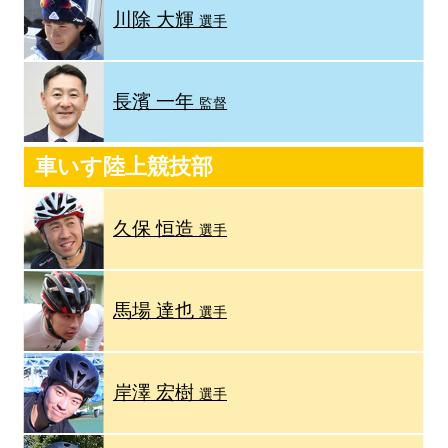
川除 大輝
選手
長濱 一年
監督
車いす陸上競技部
久保 恒造
選手
馬場 達也
選手
岸澤 宏樹
選手