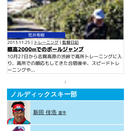
荒井秀樹
2013.11.25 |
トレーニング
|
監督日記
標高2000mでのポールジャンプ
10月27日から志賀高原の渋峠で高所トレーニングに入
り、高所での順応もしてきた合宿後半、スピードトレ
ーニングや...
1
ノルディックスキー部
新田 佳浩
選手