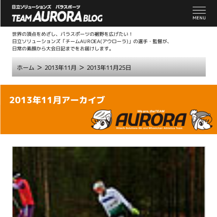
世界の頂点をめざし、パラスポーツの裾野を広げたい！
日立ソリューションズ「チームAUROEA(アウローラ)」の選手・監督が、
日常の素顔から大会日記までをお届けします。
>
>
ホーム
2013年11月
2013年11月25日
こ
2013年11月アーカイブ
こ
か
ら
本
文