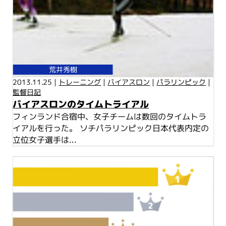
荒井秀樹
2013.11.25 |
トレーニング
|
バイアスロン
|
パラリンピック
|
監督日記
バイアスロンのタイムトライアル
フィンランド合宿中、女子チームは数回のタイムトラ
イアルを行った。 ソチパラリンピック日本代表内定の
立位女子選手は...