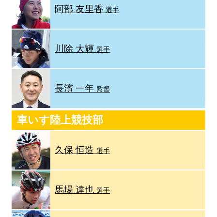
阿部 友里香
選手
川除 大輝
選手
長濱 一年
監督
車いす陸上競技部
久保 恒造
選手
馬場 達也
選手