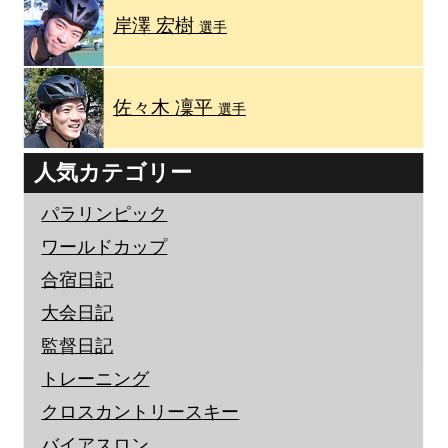
岸澤 宏樹
選手
佐々木 凜平
選手
人気カテゴリー
パラリンピック
ワールドカップ
合宿日記
大会日記
監督日記
トレーニング
クロスカントリースキー
バイアスロン