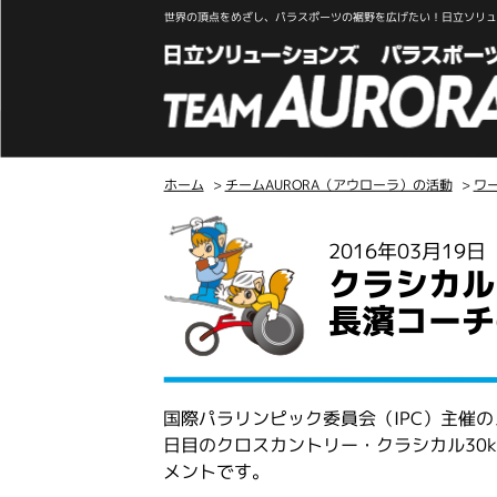
世界の頂点をめざし、パラスポーツの裾野を広げたい！日立ソリュー
ホーム
>
チームAURORA（アウローラ）の活動
>
ワ
こ
2016年03月19
こ
クラシカル
か
ら
長濱コーチ
本
文
国際パラリンピック委員会（IPC）主催
日目のクロスカントリー・クラシカル30
メントです。