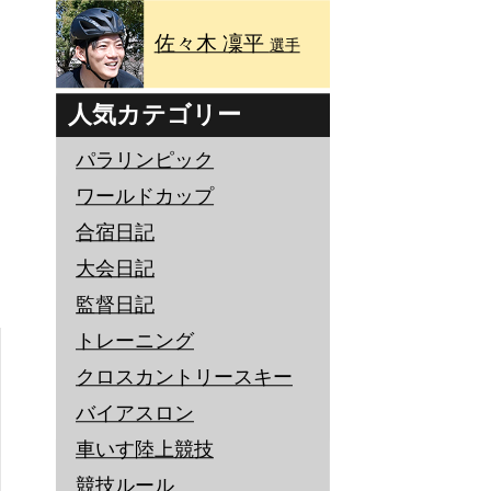
佐々木 凜平
選手
人気カテゴリー
パラリンピック
ワールドカップ
合宿日記
大会日記
監督日記
トレーニング
クロスカントリースキー
バイアスロン
車いす陸上競技
競技ルール