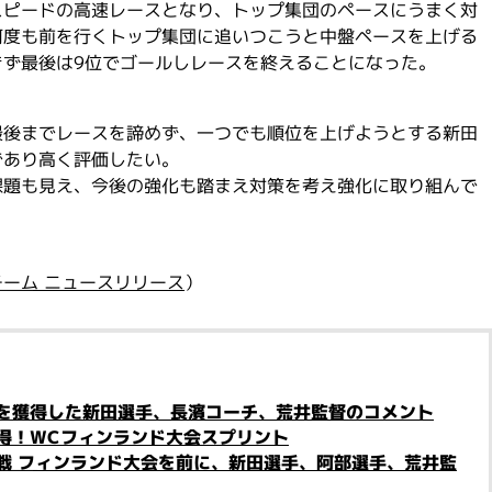
スピードの高速レースとなり、トップ集団のペースにうまく対
何度も前を行くトップ集団に追いつこうと中盤ペースを上げる
きず最後は9位でゴールしレースを終えることになった。
最後までレースを諦めず、一つでも順位を上げようとする新田
であり高く評価したい。
課題も見え、今後の強化も踏まえ対策を考え強化に取り組んで
ーム ニュースリリース
）
を獲得した新田選手、長濱コーチ、荒井監督のコメント
得！WCフィンランド大会スプリント
戦 フィンランド大会を前に、新田選手、阿部選手、荒井監