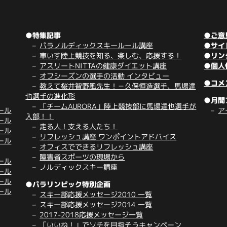
●特集記事
●ご意
パラノルディックスキールール講座
●サイ
車いす陸上競技を知る、楽しむ、応援する！
●リン
アスリートNITTAの健康ダイエット講座
●個人
オフシーズンの選手の活動 インタビュー
●コメ
教えて桜井智野風先生！－久保恒造選手、馬場達
也選手の進化形
●月間
「チームAURORA」陸上競技部に馬場達也選手が
ール
ア
入部！！
ール
走る人！支える人たち！
ール
リフレッシュ講座 ワンポイントアドバイス
ール
オフィスでできるリフレッシュ講座
障害者スポーツの現場から
ール
ノルディックスキー講座
ール
ール
●パラリンピック特別企画
ール
スキー部応援メッセージ2010 一覧
スキー部応援メッセージ2014 一覧
2017-2018応援メッセージ一覧
「いいね！」でソチを目指そうキャンペーン