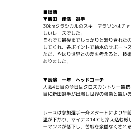
■談話
▼新田 佳浩 選手
30kmクラシカルのスキーマラソンはチ
しいレースでした。
それでも最後までしっかりと滑りきれた
してくれ、各ポイントで給水のサポート
ただ、やはり世界との差を考えると、技
ありました。
▼長濱 一年 ヘッドコーチ
大会4日目の今日はクロスカントリー競技
目に新田選手が出場し世界の強豪と競い
レースは参加選手一斉スタートにより午前
温が下がり、マイナス14℃と冷え込む厳
ーマンスが低下し、苦戦を余儀なくされ