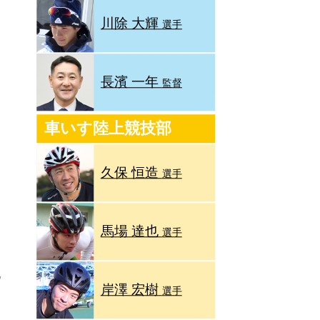
川除 大輝
選手
長濱 一年
監督
車いす陸上競技部
久保 恒造
選手
馬場 達也
選手
気
岸澤 宏樹
選手