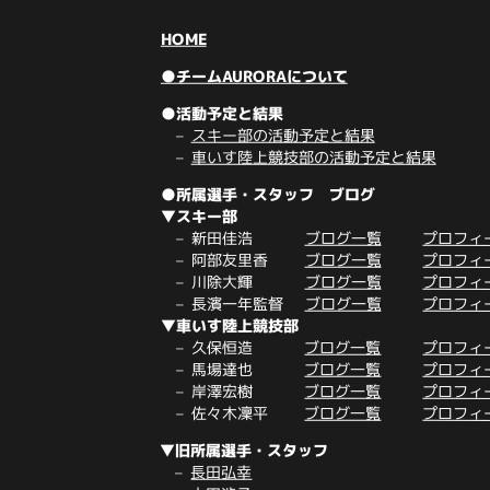
HOME
●チームAURORAについて
●活動予定と結果
スキー部の活動予定と結果
車いす陸上競技部の活動予定と結果
●所属選手・スタッフ ブログ
▼スキー部
新田佳浩
ブログ一覧
プロフィ
阿部友里香
ブログ一覧
プロフィ
川除大輝
ブログ一覧
プロフィ
長濱一年監督
ブログ一覧
プロフィ
▼車いす陸上競技部
久保恒造
ブログ一覧
プロフィ
馬場達也
ブログ一覧
プロフィ
岸澤宏樹
ブログ一覧
プロフィ
佐々木凜平
ブログ一覧
プロフィ
▼旧所属選手・スタッフ
長田弘幸