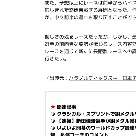
また、予想以上にレースは前半からハイ
応しきれず終始苦戦する展開となった。
が、中々前半の遅れを取り戻すことがで
悔しさの残るレースだったが、しかし、
選手の前向きな姿勢が伝わるレース内容
レースを通じて新たに長距離レースへの
行きたい。
（出典元：
パラノルディックスキー日本チ
★
関連記事
◎
クラシカル・スプリントで銅メダル
◎
【速報】新田佳浩選手が銅メダル獲
◎
いよいよ開幕のワールドカップ最終
督、長濱コーチのコメント