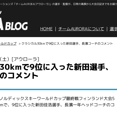
ションズ「チームAUROEA(アウローラ)」の選手・監督が、日常の素顔から大会日記までをお届
HOME
チームAURORAについて
選
ールドカップ
> クラシカル30kmで9位に入った新田選手、長濱コーチのコメント
日（土）
[アウローラ]
30kmで9位に入った新田選手、
のコメント
のノルディックスキーワールドカップ最終戦フィンランド大会5
kmで、9位に入った新田佳浩選手、長濱一年ヘッドコーチのコ