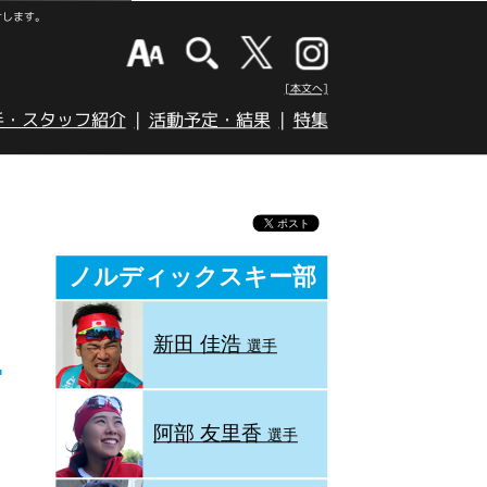
けします。
[本文へ]
手・スタッフ紹介
活動予定・結果
特集
ノルディックスキー部
新田 佳浩
選手
阿部 友里香
選手